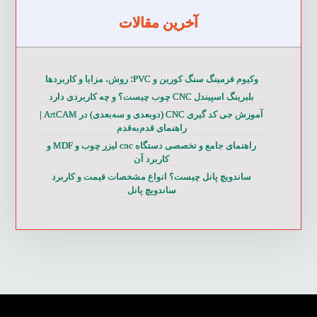
آخرین مقالات
وکیوم فرمینگ سنگ کورین و PVC؛ روش، مزایا و کاربردها
بلبرینگ اسپیندل CNC چوب چیست؟ و چه کاربردی دارد
آموزش جی کد گیری CNC (دوبعدی و سه‌بعدی) در ArtCAM |
راهنمای قدم‌به‌قدم
راهنمای جامع و تخصصی دستگاه cnc لیزر چوب و MDF و
کاربرد آن
ساندویچ پانل چیست؟ انواع مشخصات قیمت و کاربرد
ساندویچ پانل