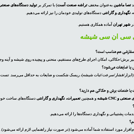
د
تصا ماشین
به‌عنوان مخفف
تراشه صنعت آست
) با تمرکز بر
تولید دستگاه‌های صنعتی و CNC ش
 نگهداری و گارانتی
دستگاه‌های تولیدی خودمان را نیز ارائه می‌دهیم.
در
شهر تهران
آماده همکاری هستیم.
 سی ان سی شیشه
سیر برش/حکاکی، امکان اجرای طرح‌های مستقیم، منحنی و پیچیده روی شیشه و آینه وجو
cnc سنگ و چوب
متفرقه
(ابزار/فشار/سرعت/ثبات شیشه)، ریسک شکست و ضایعات به حداقل می‌رسد. تست‌های ا
 یا خدمات برش و حکاکی هم دارید؟
سی ان سی تخت
پرس غلطکی
تی و CNC شیشه
و همچنین
تعمیرات، نگهداری و گارانتی
دستگاه‌های ساخت خود
۱۳۰*۲۵۰
پرس ملامینه
سی ان سی تخت ۲*۴
فیدر و جلوبرنده
دمات پشتیبانی و نگهداری دستگاه‌ها را ارائه می‌دهیم.
روتاری ۸ کله ۴محور
سمباده و پولیش
یم؟
سی ان سی تخت
جرثقیل سقفی
افزار مورد استفاده شما آماده می‌شود (در صورت نیاز راهنمایی لازم ارائه می‌شود).