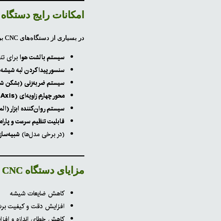
امکانات رایج دستگاه CNC برش شیشه (نمونه)
در بسیاری از دستگاه‌های CNC برش شیشه، امکاناتی مانند موارد زیر دیده می‌شود:
سیستم بالشت هوا
برای تن
سنسور پیدا کردن لبه شیشه
سیستم ضربه‌زنی (بشکن ش
محور چهارم زاویه‌ای (Rotary/۴th Axis)
سیستم روان‌کننده ابزار (ا
قابلیت تنظیم سرعت و پارا
(در برخی مدل‌ها)
شبیه‌سا
مزایای دستگاه CNC شیشه
کاهش ضایعات شیشه
افزایش دقت و کیفیت بر
کاهش خطای اندازه و افزا