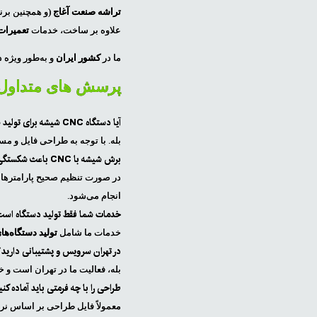
تراشه صنعت آغاج
(و همچنین برن
علاوه بر ساخت، خدمات
تعمیرات،
ما در
کشور ایران
و به‌طور ویژه 
پرسش های متداول
آیا دستگاه CNC شیشه برای تولید سفارشی هم مناسب است؟
بله. با توجه به طراحی فایل و م
برش شیشه با CNC باعث شکستگی یا ضایعات می‌شود؟
سورتینگ
پرس وکیوم
در صورت تنظیم صحیح پارامترها 
انجام می‌شود.
خدمات شما فقط تولید دستگاه است
سورتینگ پیاز و سیر
وکیوم تک سینی
خدمات ما شامل
تولید دستگاه‌های صنع
سورتینگ ویببره
اسانسوری
در تهران سرویس و پشتیبانی دارید؟
دستگاه های بسته
وکیوم اسانسوری
بله، فعالیت ما در تهران است و خ
بندی
پنوماتیک
طراحی را با چه فرمتی باید آماده کن
سورتینگ صیفی جات
پرس وکیوم ممبران
معمولاً فایل طراحی بر اساس نرم‌