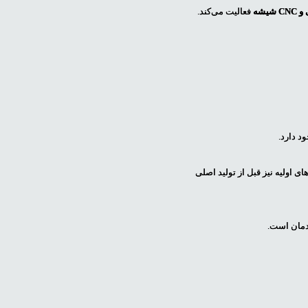
یشه
فعالیت می‌کند.
د دارد.
شیشه و لیزر
لینک های مفید
ولیه نیز قبل از تولید اصلی
سی ان سی برش
اغاج استور
مان است.
شیشه
وبسایت صنعت
سی ان سی حکاکی
پارس سنتر
شیشه
وبلاگ
سی ان سی برش لیزر