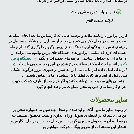
در مقابل عدم رعایت نکات کلی و ایمنی در حین کار دارند .
تراشه صنعت آغاج
کاربر اپراتور با رعایت نکات و توصیه هایی که کارشناس ما بعد انجام عملیات
نصب و تست در محل ذکر می کند می تواند از بسیاری از مشکلات محتمل در
زمینه ی تعمیرات و نگهداری دستگاه های پرس وکیوم جلوگیری کند . از جمله
مستندات لازم که تمامی اپراتور های دستگاه های پرس وکیوم می توانند از
آن ها برای به حداقل رسانیدن هزینه های تعمیرات و نگهداری
دستگاه پرس
وکیوم
انجام استفاده کنند مقالات درج شده در این وبسایت می باشد که در
ذیر بدان لینک داده ایم. با تمامی این تفاسیر در صورت بروز هرگونه مشکل
فنی ، قبل از انجام هرکاری لطفا با کارشناسان ما در تماس باشید . تا
راهنمایی های مربوطه را دریافت کنید و اگر لازم بود از طرف شرکت جهت
اعزام کارشناسان فنی به محل عملیات مربوطه انجام گیرد.
سایر محصولات
در زمینه سایر ماشین آلات تولید شده توسط مهندسین ما همواره سعی بر
این می باشد که در لحظه ی تحویل و راه اندازی و نصب محصول مستندات
مربوط به آن نیز تحویل مشتری گردد ، با این حال به تدریج در حال نگارش و
انتشار این مستندات از طریق وبگاه شرکت خواهیم بود .