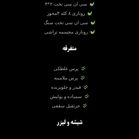
سی ان سی تخت ۲*۴
روتاری ۸ کله ۴محور
سی ان سی تخت سنگ
روتاری مجسمه تراشی
متفرقه
پرس غلطکی
پرس ملامینه
فیدر و جلوبرنده
سمباده و پولیش
جرثقیل سقفی
شیشه و لیزر