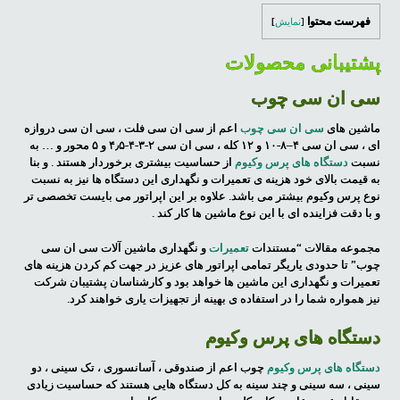
فهرست محتوا
[
نمایش
]
پشتیبانی محصولات
سی ان سی چوب
ماشین های
سی ان سی چوب
اعم از سی ان سی فلت ، سی ان سی دروازه
ای ، سی ان سی ۴–۸-۱۰ و ۱۲ کله ، سی ان سی ۲-۳-۴-۴٫۵ و ۵ محور و … به
نسبت
دستگاه های پرس وکیوم
از حساسیت بیشتری برخوردار هستند . و بنا
به قیمت بالای خود هزینه ی تعمیرات و نگهداری این دستگاه ها نیز به نسبت
نوع پرس وکیوم بیشتر می باشد. علاوه بر این اپراتور می بایست تخصصی تر
و با دقت فزاینده ای با این نوع ماشین ها کار کند .
مجموعه مقالات “مستندات
تعمیرات
و نگهداری ماشین آلات سی ان سی
چوب” تا حدودی یاریگر تمامی اپراتور های عزیز در جهت کم کردن هزینه های
تعمیرات و نگهداری این ماشین ها خواهد بود و کارشناسان پشتیبان شرکت
نیز همواره شما را در استفاده ی بهینه از تجهیزات یاری خواهند کرد.
دستگاه های پرس وکیوم
دستگاه های پرس وکیوم
چوب اعم از صندوقی ، آسانسوری ، تک سینی ، دو
سینی ، سه سینی و چند سینه به کل دستگاه هایی هستند که حساسیت زیادی