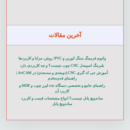
آخرین مقالات
وکیوم فرمینگ سنگ کورین و PVC؛ روش، مزایا و کاربردها
بلبرینگ اسپیندل CNC چوب چیست؟ و چه کاربردی دارد
آموزش جی کد گیری CNC (دوبعدی و سه‌بعدی) در ArtCAM |
راهنمای قدم‌به‌قدم
راهنمای جامع و تخصصی دستگاه cnc لیزر چوب و MDF و
کاربرد آن
ساندویچ پانل چیست؟ انواع مشخصات قیمت و کاربرد
ساندویچ پانل