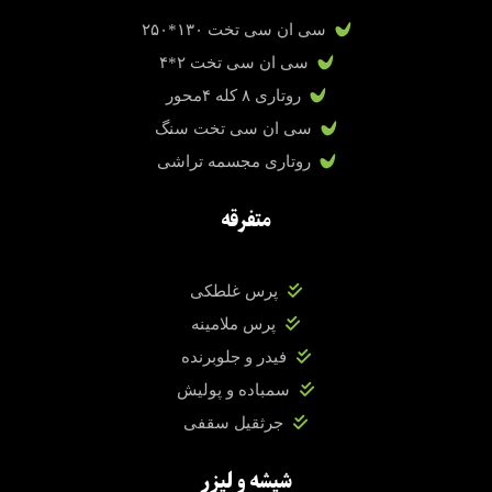
سی ان سی تخت ۱۳۰*۲۵۰
سی ان سی تخت ۲*۴
روتاری ۸ کله ۴محور
سی ان سی تخت سنگ
روتاری مجسمه تراشی
متفرقه
پرس غلطکی
پرس ملامینه
فیدر و جلوبرنده
سمباده و پولیش
جرثقیل سقفی
شیشه و لیزر