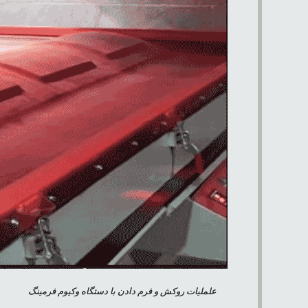
علملیات روکش و فرم دادن با دستگاه وکیوم فرمینگ