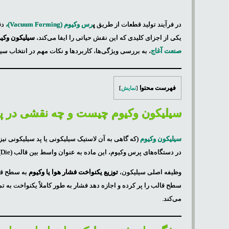
در فرآیند تولید قطعات از طریق
پ
رس وکیوم (Vacuum Forming)
،
دق
یکی از اجزای کلیدی که این نقش حیاتی را ایفا می‌کند،
سیلیکون وکی
صنعت آغاج
، به بررسی ویژگی‌ها، کاربردها و نکات مهم در انتخاب سی
فهرست محتوا
[
نمایش
]
سیلیکون وکیوم چیست و چه نقشی در پ
سیلیکون وکیوم
(که گاهی به آن لاستیک سیلیکونی یا پد سیلیکونی نی
در دستگاه‌های پرس وکیوم، این ماده به عنوان واسط بین قالب (Die) و قطعه کار (Workpiece) عمل می‌کند.
وظیفه اصلی سیلیکون،
توزیع یکنواخت فشار هوا یا وکیوم
به سطح قطع
سطح قالب را پر کرده و اجازه دهد فشار به طور کاملاً یکنواخت به ت
می‌کند.