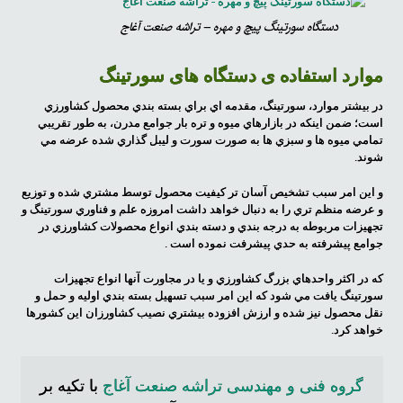
دستگاه سورتینگ پیچ و مهره – تراشه صنعت آغاج
موارد استفاده ی دستگاه های سورتینگ
در بيشتر موارد، سورتينگ، مقدمه اي براي بسته بندي محصول کشاورزي
است؛ ضمن اينکه در بازارهاي ميوه و تره بار جوامع مدرن، به طور تقريبي
تمامي ميوه ها و سبزي ها به صورت سورت و ليبل گذاري شده عرضه مي
شوند.
و اين امر سبب تشخيص آسان تر کيفيت محصول توسط مشتري شده و توزيع
و عرضه منظم تري را به دنبال خواهد داشت امروزه علم و فناوري سورتينگ و
تجهيزات مربوطه به درجه بندي و دسته بندي انواع محصولات کشاورزي در
جوامع پيشرفته به حدي پيشرفت نموده است .
که در اکثر واحدهاي بزرگ کشاورزي و يا در مجاورت آنها انواع تجهيزات
سورتينگ يافت مي شود که اين امر سبب تسهيل بسته بندي اوليه و حمل و
نقل محصول نيز شده و ارزش افزوده بيشتري نصيب کشاورزان اين کشورها
خواهد كرد.
گروه فنی و مهندسی تراشه صنعت آغاج
با تکیه بر