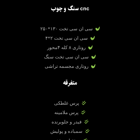
cnc سنگ و چوب
سی ان سی تخت ۱۳۰*۲۵۰
سی ان سی تخت ۲*۴
روتاری ۸ کله ۴محور
سی ان سی تخت سنگ
روتاری مجسمه تراشی
متفرقه
پرس غلطکی
پرس ملامینه
فیدر و جلوبرنده
سمباده و پولیش