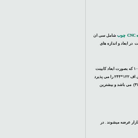
وب
شامل سی ان
خت در ابعاد و اندازه های
در این صنعت تولید و به بازار عرضه میگردند عبارتند از ابعاد ۶۰*۹۰ و ۷۰*۱۰۰ که بصورت ابعاد کابینت
ابعاد ۱۳۰*۲۵۰ که ابعاد ام دی اف ۱۲۲*۲۴۴ را می پذیرد
و به سی ان سی ابعاد کوچک معروف است و نهایتا ابعاد ۲*۴ که کارگیر مفید این نوع ام دی اف ابعاد بزرگ (۱۸۳*۳۶۶) می باشد و بیشترین
ازار عرضه میشوند . در