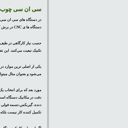
سی ان سی چوب ۳ محور همزمان (۳D) تخت منب
دستگاه ها ی CNC در برش کاری و حکاکی روی صفحات چوب و MDF میباشد.
تکنیک تبعیت می‌کنند. این تفا
یکی از اصلی ترین موارد در 
می‌شود و بعنوان مثال میتوان از ۳۰*۴۰ تا ۴۰۰*۲۰۰ سانتی متر که در بازار موجود 
مورد بعد که برای انتخاب یک
دقت در مکانیک دستگاه است ک
دنده، گیربکس،تسمه فولی و 
تکمیل کننده کار نیست بلکه 