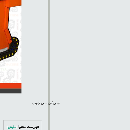
سی ان سی چوب
فهرست محتوا
[
نمایش
]