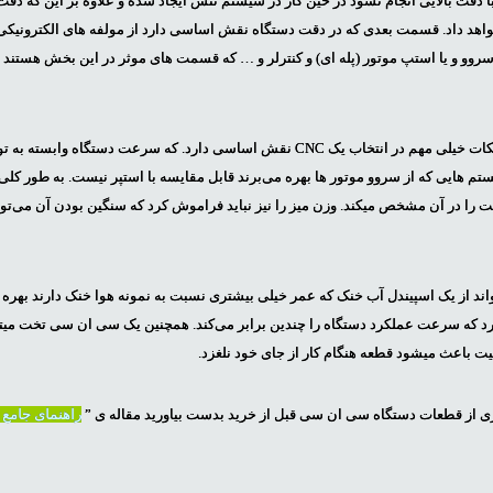
 دقت بالایی انجام نشود در حین کار در سیستم تنش ایجاد شده و علاوه بر این که دق
اهد داد. قسمت بعدی که در دقت دستگاه نقش اساسی دارد از مولفه های الکترونیک
وو و یا استپ موتور (پله ای) و کنترلر و … که قسمت های موثر در این بخش هستند و 
نیز یکی از نکات خیلی مهم در انتخاب یک CNC نقش اساسی دارد. که سرعت دستگا
م هایی که از سروو موتور ها بهره می‌برند قابل مقایسه با استپر نیست. به طور کلی 
ا در آن مشخص میکند. وزن میز را نیز نباید فراموش کرد که سنگین بودن آن می‌توا
C تخت می‌تواند از یک اسپیندل آب خنک که عمر خیلی بیشتری نسبت به نمونه هوا خنک دارند بهره
برد که سرعت عملکرد دستگاه را چندین برابر می‌کند. همچنین یک سی ان سی تخت میتوان
یت باعث میشود قطعه هنگام کار از جای خود نلغزد.
ری از قطعات دستگاه سی ان سی قبل از خرید بدست بیاورید مقاله ی ”
راهنمای جامع