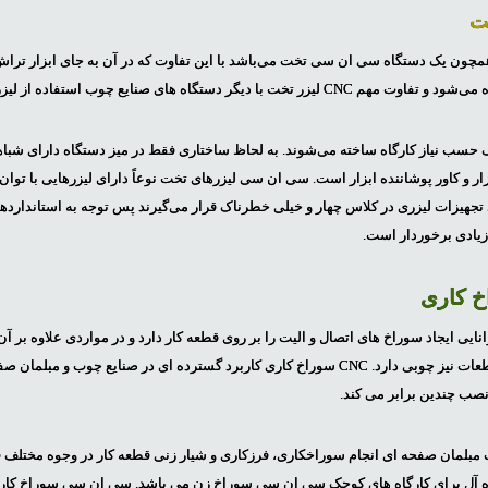
ت
ن یک دستگاه سی ان سی تخت می‌باشد با این تفاوت که در آن به جای ابزار تراش از
دستگاه های صنایع چوب استفاده از لیزر با توان بالا است.
لف حسب نیاز کارگاه ساخته می‌شوند. به لحاظ ساختاری فقط در میز دستگاه دارای شب
 طبقه بندی IEC برای تجهیزات لیزری در کلاس چهار و خیلی خطرناک قرار می‌گیرند پس توجه به استان
زیادی برخوردار است.
 کاری
ی ایجاد سوراخ های اتصال و الیت را بر روی قطعه کار دارد و در مواردی علاوه بر آن ت
برش‌های خاص را بر روی قطعات نیز چوبی دارد. CNC سوراخ کاری کاربرد گسترده ای در صنایع چ
و نصب چندین برابر می کند.
بلمان صفحه ای انجام سوراخکاری، فرزکاری و شیار زنی قطعه کار در وجوه مختلف قط
یده آل برای کارگاه های کوچک سی ان سی سوراخ زن می باشد. سی ان سی سوراخ کاری