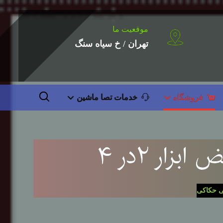
موقعیت ما
تهران / خ سیاه سنگ
فروشگاه
خدمات تصا ماشین
ر ۲در ۴
 حکاکی