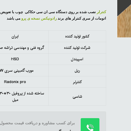
کنترلر
نصب شده بر روی دستگاه سی ان سی حکاکی چوب با تعویض ا
اتومات از سری کنترلر های برند
رادونیکس نسخه ی پرو
می باشد
کشور تولید کننده
ایران
شرکت تولید کننده
گروه فنی و مهندسی تراشه صن
اسپیندل
HSD
ریل
مورب گامبینی سری HW
کنترلر
Radonix pro
شاسی
میل
برای کسب مشاوره و دریافت قیمت محصول