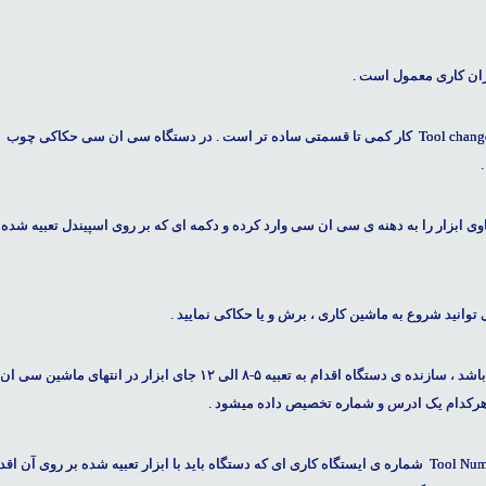
ران کاری معمول است .
دارای تعویض ابزار اتومات یا به عبارتی Tool changer کار کمی تا قسمتی ساده تر است . در دستگاه سی ان سی حکاکی چوب
بزار را به دهنه ی سی ان سی وارد کرده و دکمه ای که بر روی اسپیندل تعبیه شده
توانید شروع به ماشین کاری ، برش و یا حکاکی نمایید .
در روش دوم که یک روش معمول تری نسبت به روش فوق می باشد ، سازنده ی دستگاه اقدام به تعبیه ۵-۸ الی ۱۲ جای ابزار در انتهای ماشین سی ان
ه هرکدام یک ادرس و شماره تخصیص داده میشود .
در ادامه در نرم افزار ماشین کاری در گزینه ای تحت عنوان Tool Number شماره ی ایستگاه کاری ای که دستگاه باید با ابزار تعبیه شده بر روی آن ا