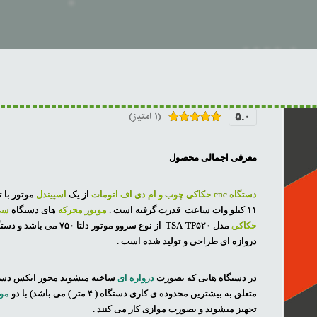
(۱ امتیاز)
۵.۰
۱
امتیازدهی
۵.۰۰
از ۵
در
معرفی اجمالی محصول
امتیازدهی
مشتری
دستگاه cnc حکاکی چوب و ام دی اف اتومات
از یک
اسپیندل
۱۱ کیلو وات ساعت قدرت گرفته است .
موتور محرکه
های دستگاه
سی
حکاکی
مدل TSA-TP۵۲۰ از نوع سروو موتور دلتا 
دروازه ای طراحی و تولید شده است .
در دستگاه هایی که بصورت
دروازه ای
ساخته میشوند محور ایکس دستگ
متعلق به بیشترین محدوده ی کاری دستگاه ( ۴ متر ) می باشد) با دو
موت
تجهیز میشوند و بصورت موازی کار می کنند .