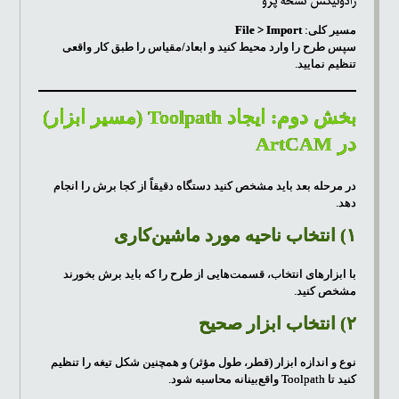
رادونیکس نسخه پرو
مسیر کلی:
File > Import
سپس طرح را وارد محیط کنید و ابعاد/مقیاس را طبق کار واقعی
تنظیم نمایید.
بخش دوم: ایجاد Toolpath (مسیر ابزار)
در ArtCAM
در مرحله بعد باید مشخص کنید دستگاه دقیقاً از کجا برش را انجام
دهد.
۱) انتخاب ناحیه مورد ماشین‌کاری
با ابزارهای انتخاب، قسمت‌هایی از طرح را که باید برش بخورند
مشخص کنید.
۲) انتخاب ابزار صحیح
نوع و اندازه ابزار (قطر، طول مؤثر) و همچنین شکل تیغه را تنظیم
کنید تا Toolpath واقع‌بینانه محاسبه شود.