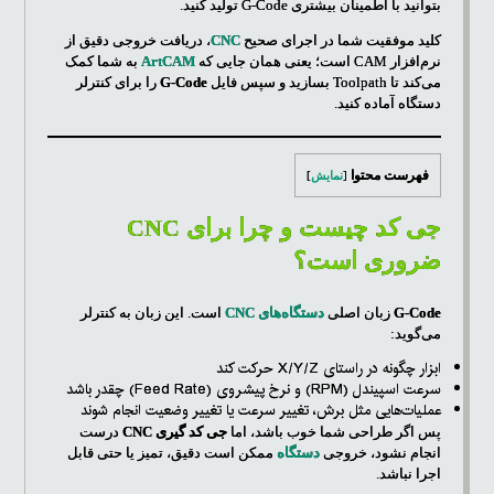
بتوانید با اطمینان بیشتری G-Code تولید کنید.
کلید موفقیت شما در اجرای صحیح
CNC
، دریافت خروجی دقیق از
نرم‌افزار CAM است؛ یعنی همان جایی که
ArtCAM
به شما کمک
می‌کند تا Toolpath بسازید و سپس فایل
G-Code
را برای کنترلر
دستگاه آماده کنید.
فهرست محتوا
[
نمایش
]
جی کد چیست و چرا برای CNC
ضروری است؟
G-Code
زبان اصلی
دستگاه‌های CNC
است. این زبان به کنترلر
می‌گوید:
ابزار چگونه در راستای X/Y/Z حرکت کند
سرعت اسپیندل (RPM) و نرخ پیشروی (Feed Rate) چقدر باشد
عملیات‌هایی مثل برش، تغییر سرعت یا تغییر وضعیت انجام شوند
پس اگر طراحی شما خوب باشد، اما
جی کد گیری CNC
درست
انجام نشود، خروجی
دستگاه
ممکن است دقیق، تمیز یا حتی قابل
اجرا نباشد.