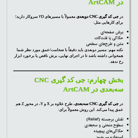
در ArtCAM
در
جی کد گیری CNC دوبعدی
معمولاً با مسیرهای ۲D سروکار دارید؛
برای کارهایی مثل:
برش صفحه‌ای
حکاکی یا فلت‌کات
متن و طرح‌های سطحی
نکته مهم: مسیر دوبعدی باید دقیقاً با ضخامت/عمق مورد نظر شما
همخوانی داشته باشد تا در اجرای نهایی، برش ناقص یا برخورد ابزار
رخ ندهد.
بخش چهارم: جی کد گیری CNC
سه‌بعدی در ArtCAM
در
جی کد گیری CNC سه‌بعدی
، طرح علاوه بر X و Y، در محور Z هم
عمق پیدا می‌کند. این روش معمولاً برای:
نقش برجسته (Relief)
سطوح منحنی و سه‌بعدی
حکاکی‌های پیچیده
استفاده می‌شود.