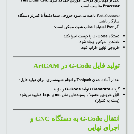
یکی از مهم‌ترین مراحل
آموزش جی کد گیری CNC
انتخاب
Post
Processor
مناسب است.
Post Processor باعث می‌شود خروجی شما دقیقاً با کنترلر دستگاه
سازگار باشد.
اگر Post اشتباه انتخاب شود، ممکن است:
دستگاه G-Code را درست اجرا نکند
خطاهای حرکتی ایجاد شود
خروجی نهایی خراب شود
تولید فایل G-Code در ArtCAM
بعد از آماده شدن Toolpath و انجام شبیه‌سازی، برای تولید فایل:
گزینه
Generate / تولید G-Code
را بزنید
فایل خروجی معمولاً با پسوندهایی مثل
.nc
یا
.tap
ذخیره می‌شود
(بسته به کنترلر)
انتقال G-Code به دستگاه CNC و
اجرای نهایی