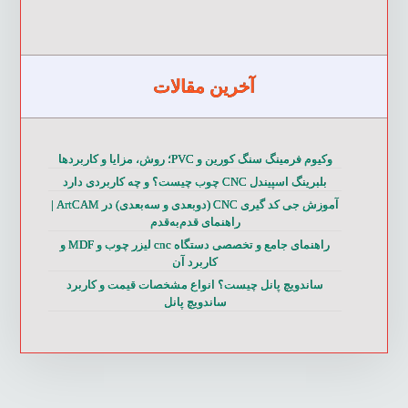
آخرین مقالات
وکیوم فرمینگ سنگ کورین و PVC؛ روش، مزایا و کاربردها
بلبرینگ اسپیندل CNC چوب چیست؟ و چه کاربردی دارد
آموزش جی کد گیری CNC (دوبعدی و سه‌بعدی) در ArtCAM |
راهنمای قدم‌به‌قدم
راهنمای جامع و تخصصی دستگاه cnc لیزر چوب و MDF و
کاربرد آن
ساندویچ پانل چیست؟ انواع مشخصات قیمت و کاربرد
ساندویچ پانل