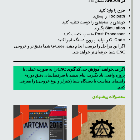
در ArtCAM
نشان داد:
طرح را وارد کنید
Toolpath را بسازید
دوبعدی یا سه‌بعدی را درست تنظیم کنید
Simulation بگیرید
Post Processor مناسب انتخاب کنید
G-Code را تولید و روی دستگاه اجرا کنید
اگر این مراحل را درست انجام دهید، G-Code شما دقیق‌تر و خروجی
CNC شما حرفه‌ای‌تر خواهد شد.
اگر می‌خواهید
آموزش جی کد گیری CNC
را به صورت عملی با
پروژه واقعی یاد بگیرید، پیام بدهید تا سرفصل‌های دقیق دوره/
راهنمای متناسب با دستگاه شما (کنترلر و نوع خروجی) را معرفی
کنیم.
محصولات پیشنهادی