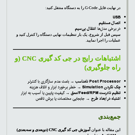
در نهایت فایل G-Code را به دستگاه منتقل کنید:
USB
اتصال مستقیم
در برخی مدل‌ها
انتقال بی‌سیم
سپس قبل از شروع، یک بار تنظیمات نهایی دستگاه را کنترل کنید و
عملیات را اجرا نمایید.
اشتباهات رایج در جی کد گیری CNC (و
راه جلوگیری)
Post Processor نامناسب
→ باعث عدم سازگاری با کنترلر
چک نکردن Simulation
→ خطر برخورد ابزار و اتلاف هزینه
تنظیم نادرست Feed/RPM/عمق
→ کیفیت پایین یا آسیب به ابزار
اشتباه در ابعاد طرح
→ جابجایی مختصات یا برش ناقص
جمع‌بندی
این مقاله با عنوان
آموزش جی کد گیری CNC (دوبعدی و سه‌بعدی)