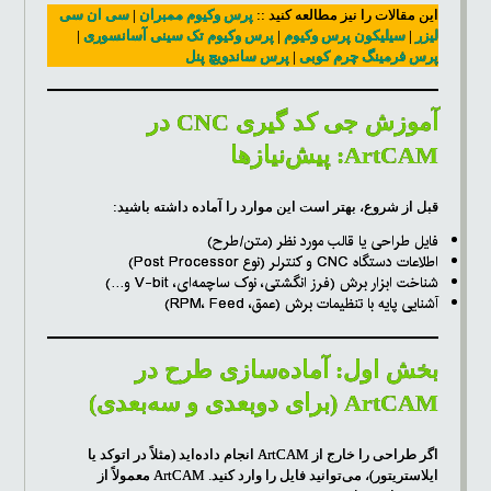
این مقالات را نیز مطالعه کنید ::
پرس وکیوم ممبران
|
سی ان سی
لیزر
|
سیلیکون پرس وکیوم
|
پرس وکیوم تک سینی آسانسوری
|
پرس فرمینگ چرم کوبی
|
پرس ساندویچ پنل
آموزش جی کد گیری CNC در
ArtCAM: پیش‌نیازها
قبل از شروع، بهتر است این موارد را آماده داشته باشید:
فایل طراحی یا قالب مورد نظر (متن/طرح)
اطلاعات دستگاه CNC و کنترلر (نوع Post Processor)
شناخت ابزار برش (فرز انگشتی، نوک ساچمه‌ای، V-bit و…)
آشنایی پایه با تنظیمات برش (عمق، RPM، Feed)
بخش اول: آماده‌سازی طرح در
ArtCAM (برای دوبعدی و سه‌بعدی)
اگر طراحی را خارج از ArtCAM انجام داده‌اید (مثلاً در اتوکد یا
ایلاستریتور)، می‌توانید فایل را وارد کنید. ArtCAM معمولاً از