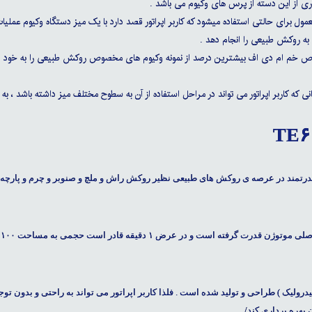
وری از این دسته از پرس های وکیوم می باشد .
برای حالتی استفاده میشود که کاربر اپراتور قصد دارد با یک میز دستگاه وکیوم عملیا
ه روکش طبیعی را انجام دهد .
ص خم ام دی اف بیشترین درصد از نمونه وکیوم های مخصوص روکش طبیعی را به خود
که کاربر اپراتور می تواند در مراحل استفاده از آن به سطوح مختلف میز داشته باشد ، به
TE جزو نمونه وکیوم های قدرتمند در عرصه ی روکش های طبیعی نظیر روکش راش و ملچ و صنوبر و چرم و پارچه
این دستگاه وکیوم ممبران از پمپ وکیوم روغنی پوش و موتور اصلی موتوژن قدرت گرفته است و در عرض ۱ دقیقه قادر است حجمی به مساحت ۱۰۰
ولیک ) طراحی و تولید شده است . فلذا کاربر اپراتور می تواند به راحتی و بدون توج
بهره برداری کند/.