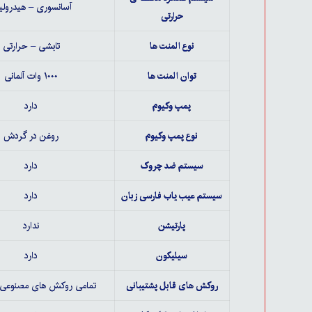
آسانسوری – هیدرول
حرارتی
نوع المنت ها
تابشی – حرارتی
توان المنت ها
۱۰۰۰ وات آلمانی
پمپ وکیوم
دارد
نوع پمپ وکیوم
روغن در گردش
سیستم ضد چروک
دارد
سیستم عیب یاب فارسی زبان
دارد
پارتیشن
ندارد
سیلیکون
دارد
روکش های قابل پشتیبانی
تمامی روکش های مصنوعی 