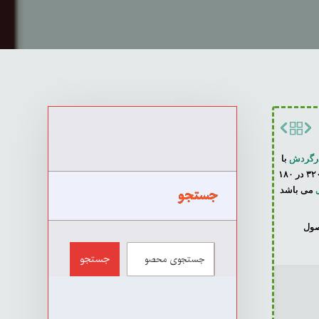
درگردش
با
قدرت ۱۰۰ متر مکعب قدرت گررفته است . اندازه ی میز این محصول ۳۲۰ در ۱۸۰
جستجو
می باشد
صول
جستجو