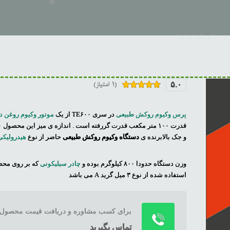
(۱ امتیاز)
۵.۰
۱
امتیازدهی
۵.۰۰
از ۵
در
پرس وکیوم روکش طبیعی
در سری TE۶۰۰ از یک
موتور وکیوم روغن 
امتیازدهی
مشتری
و جک بالابرنده ی
دستگاه وکیوم روکش طبیعی
حاضر از نوع
هیدرولیکی
وزن دستگاه حدودا ۸۰۰ کیلوگرم بوده و
چادر سیلیکونی
که بر روی مح
استفاده شده از نوع ۳ میل گرید A می باشد
برای کسب مشاوره و دریافت قیمت محصول
تماس بگیرید