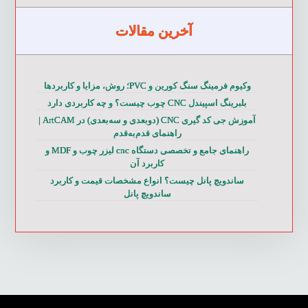
آخرین مقالات
وکیوم فرمینگ سنگ کورین و PVC؛ روش، مزایا و کاربردها
بلبرینگ اسپیندل CNC چوب چیست؟ و چه کاربردی دارد
آموزش جی کد گیری CNC (دوبعدی و سه‌بعدی) در ArtCAM |
راهنمای قدم‌به‌قدم
راهنمای جامع و تخصصی دستگاه cnc لیزر چوب و MDF و
کاربرد آن
ساندویچ پانل چیست؟ انواع مشخصات قیمت و کاربرد
ساندویچ پانل