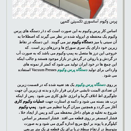
پرس وکیوم آسانسوری تکسینی کلمپی
اساس کار پرس وکیوم به این صورت است که د۱ر دستگه های پرس
وکیوم یک محفطه ی ایزوله شده در نظر می گیرند که اصطلاحا به
آن سینی یا میز
دستگاه وکیوم
نیز می گویند . این دستگه در نقاط
زیرین خود دارای یک سری سوراخ ها و درزهای ریز است . که
خروجی این درز ها متصل به پمپ وکیوم می باشد که به صورت آب
در گردش و یا روغن در گردش در بازار موجود هستند و جالب اینکه
این چمچ ها در خود ایران تولید می شود که کمتر از نمونه های
وارداتی برای تولید
دستگاه پرس وکیوم
Vacuum Presses
استفاده
می شود .
بر روی
دستگاه پرس وکیوم
یک هد تعبیه شده که در قسمت زیرین
آن تعدادی المنت تابشی حرارتی قرار دارد و بدنه ی زیرین آن جهت
جلوگیری اط اتلاف گرما و انرژی عایق کاری می شود . پس از اینکه
درب هد بسته می شود و دکمه ی استارت جهت
عملیات وکیوم کاری
آغاز می گردد و همچنین میزان گرما تنظیم می شود .
پمپ وکیوم
شروع به تخلیه ی هوای داخل محفظه می کند و پس از ایجاد خلا ،
فشار اتمسفر بر روی قطعه می افتد . فشار اتمسفر بر اساس
کیلوگرم یا پوند بر اینچ مربع اندازه گیری می شود و به صورت
متوسط در ارتفاع سطح دریا برای یک قطعه ی یک متر مربعی