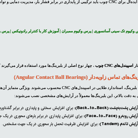
ر برابر فشار بار، مدیریت دمایی و توانایی حفظ عملکرد در سرعت‌های چرخشی بالا را دارا باشد.
 وکیوم تک سینی آسانسوری
|
پرس وکیوم ممبران
|
آموزش کار با کنترلر رادونیکس
|
پرس وکیوم
ار
اسپیندل‌های CNC چوب
، چهار نوع اصلی از بلبرینگ‌ها مورد استفاده قرار می‌گیرند 
این نوع بلبرینگ، استاندارد طلایی در اسپیندل‌های CNC م
به دقت بالاتر، این بلبرینگ‌ها معمولاً در آرایش‌های مشخصی نصب می‌شوند:
رایش پشت‌به‌پشت (Back-to-Back):
برای افزایش سختی و پایداری در برابر گشتاور
رایش رو‌به‌رو (Face-to-Face):
برای افزایش پایداری در برابر بارهای محوری در یک 
رایش تاندم (Tandem):
برای افزایش ظرفیت تحمل بار محوری در یک جهت مشخص.