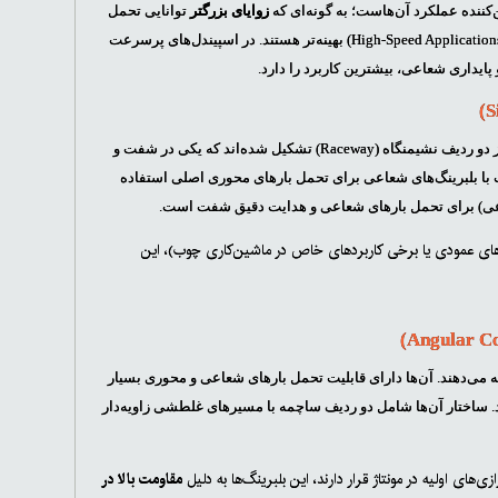
زوایای بزرگتر
توانایی تحمل
برای کاربردهای با سرعت بسیار بالا (High-Speed Applications) بهینه‌تر هستند. در اسپیندل‌های پرسرعت
این بلبرینگ‌ها برای تحمل بارهای محوری قابل توجه در یک جهت خاص طراحی شده‌اند. آن‌ها از دو ردیف نشیمنگاه (Raceway) تشکیل شده‌اند که یکی در شفت و
نگ‌ها اغلب به تنهایی یا در ترکیب با بلبرینگ‌های شعاعی برای تحمل بارهای محوری اصلی استفاده
گ شعاعی) برای تحمل بارهای شعاعی و هدایت دقیق شفت است.
های عمودی یا برخی کاربردهای خاص در ماشین‌کاری چوب)، این
رائه می‌دهند. آن‌ها دارای قابلیت تحمل بارهای شعاعی و محوری بسیار
انند ناهم‌ترازی‌های جزئی (Minor Misalignments) را جبران کنند. ساختار آن‌ها شامل دو ردیف ساچمه با مسیرهای غلطشی زاویه‌دار
ای اولیه در مونتاژ قرار دارند، این بلبرینگ‌ها به دلیل
مقاومت بالا در