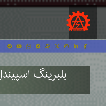
بلبرینگ اسپیندل CNC چوب چیست؟ و چه کاربردی