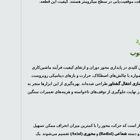
ن قادر به حفظ دقت موقعیت‌یابی در سطح میکرومتر هستند. کیفیت این قطعه،
کلیدی در پایداری محور دوران و ارتقای کیفیت فرآیند ماشین‌کاری
 همواره با چالش‌های اصطکاک، حرارت و بارهای دینامیکی روبروست.
سازی انتقال گشتاور
طراحی شده‌اند. بهره‌گیری از این ابزارها منجر به
د (Throughput)، کاهش نرخ سایش اجزاء و در نهایت جلوگیری از توقف‌های ناخواسته و هزینه‌های تعمیرات سنگین
ستوار است که حرکت محور را با کمترین میزان انحراف ممکن تسهیل
دو دسته
شعاعی (Radial)
و
محوری (Axial)
تقسیم می‌شوند. یک