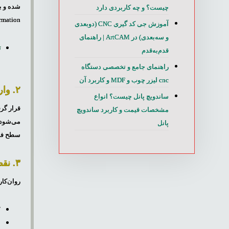
چیست؟ و چه کاربردی دارد
Deformation) و در نهایت شکست
آموزش جی کد گیری CNC (دوبعدی
و سه‌بعدی) در ArtCAM | راهنمای
ت
قدم‌به‌قدم
ا
راهنمای جامع و تخصصی دستگاه
cnc لیزر چوب و MDF و کاربرد آن
۲. وارد کردن بارهای ضربه‌ای و شوک‌های مکانیکی (Impact Loading)
ساندویچ پانل چیست؟ انواع
قرار گرفتن بلبرینگ در
مشخصات قیمت و کاربرد ساندویچ
می‌شود.
پانل
سطح فلز
۳. نقص در سیستم روان‌کاری (Lubrication Failure)
روان‌کا
ک
ا