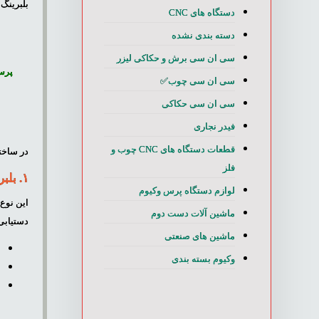
بلبرینگ ایده‌آل برای CNC چوب باید ترکیبی از پایداری د
دستگاه های CNC
دسته بندی نشده
سی ان سی برش و حکاکی لیزر
پرس
سی ان سی چوب✅
سی ان سی حکاکی
فیدر نجاری
قطعات دستگاه های CNC چوب و
در ساخت
فلز
۱. بلبرینگ‌های تماس زاویه‌دار (Angular Contact Ball Bearings)
لوازم دستگاه پرس وکیوم
ماشین آلات دست دوم
دستیابی 
ماشین های صنعتی
آ
وکیوم بسته بندی
آ
آ