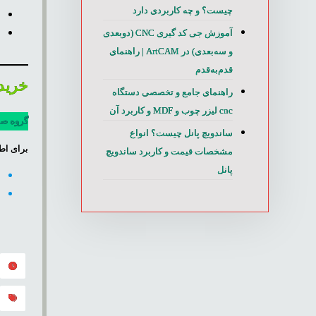
چیست؟ و چه کاربردی دارد
ب
ب
آموزش جی کد گیری CNC (دوبعدی
و سه‌بعدی) در ArtCAM | راهنمای
قدم‌به‌قدم
خرید 
راهنمای جامع و تخصصی دستگاه
cnc لیزر چوب و MDF و کاربرد آن
گروه صن
ساندویچ پانل چیست؟ انواع
برای اطل
مشخصات قیمت و کاربرد ساندویچ
پانل
ق
ن