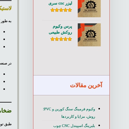
لیزر cnc سری
لاستیک س
TSL۱۸۰۰
امتیاز
۵.۰۰
از ۵
به طور ک
پرس وکیوم
ص
روکش طبیعی
چوب و روکش
ص
PVC سری
امتیاز
۵.۰۰
ص
از ۵
TE۶۰۰
در صنعت
ه
ف
آخرین مقالات
و
وکیوم فرمینگ سنگ کورین و PVC؛
ضخام
روش، مزایا و کاربردها
طبق توض
بلبرینگ اسپیندل CNC چوب