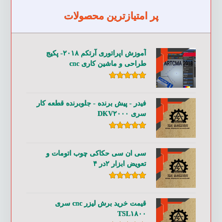
پر امتیازترین محصولات
آموزش اپراتوری آرتکم ۲۰۱۸- پکیج
طراحی و ماشین کاری cnc
امتیاز
۵.۰۰
از ۵
فیدر - پیش برنده - جلوبرنده قطعه کار
سری DKV۲۰۰۰
امتیاز
۵.۰۰
از ۵
سی ان سی حکاکی چوب اتومات و
تعویض ابزار ۲در ۴
امتیاز
۵.۰۰
از ۵
قیمت خرید برش لیزر cnc سری
TSL۱۸۰۰