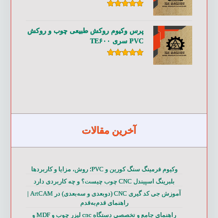
امتیاز
۵.۰۰
از ۵
پرس وکیوم روکش طبیعی چوب و روکش
PVC سری TE۶۰۰
امتیاز
۵.۰۰
از ۵
آخرین مقالات
وکیوم فرمینگ سنگ کورین و PVC؛ روش، مزایا و کاربردها
بلبرینگ اسپیندل CNC چوب چیست؟ و چه کاربردی دارد
آموزش جی کد گیری CNC (دوبعدی و سه‌بعدی) در ArtCAM |
راهنمای قدم‌به‌قدم
راهنمای جامع و تخصصی دستگاه cnc لیزر چوب و MDF و