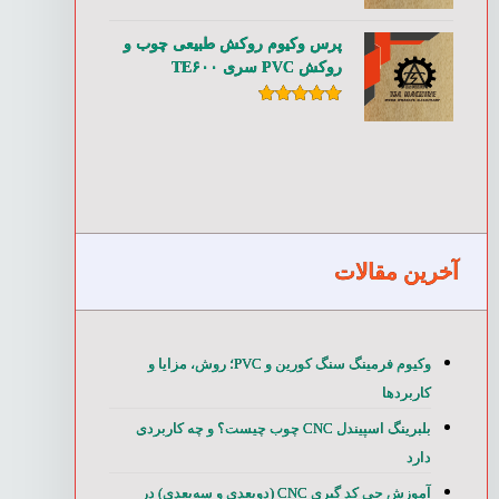
امتیاز
۵.۰۰
از ۵
پرس وکیوم روکش طبیعی چوب و
روکش PVC سری TE۶۰۰
امتیاز
۵.۰۰
از ۵
آخرین مقالات
وکیوم فرمینگ سنگ کورین و PVC؛ روش، مزایا و
شیشه و لیزر
لینک های مفید
کاربردها
بلبرینگ اسپیندل CNC چوب چیست؟ و چه کاربردی
دارد
سی ان سی برش
اغاج استور
آموزش جی کد گیری CNC (دوبعدی و سه‌بعدی) در