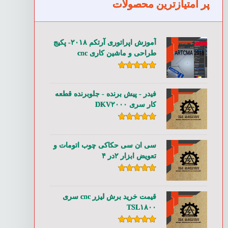
پر امتیازترین محصولات
آموزش اپراتوری آرتکم ۲۰۱۸- پکیج
طراحی و ماشین کاری cnc
امتیاز
۵.۰۰
از ۵
فیدر - پیش برنده - جلوبرنده قطعه
کار سری DKV۲۰۰۰
امتیاز
۵.۰۰
از ۵
سی ان سی حکاکی چوب اتومات و
تعویض ابزار ۲در ۴
امتیاز
۵.۰۰
از ۵
قیمت خرید برش لیزر cnc سری
TSL۱۸۰۰