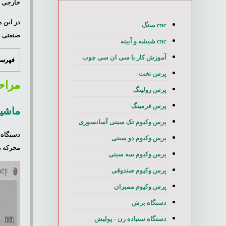
خارجی ، 
در این 
cnc سنگ
صنعتی د
cnc شیشه و آیینه
آموزش کار با سی ان سی چوب
فهرست
پرس تخت
مراح
پرس رولینگ
پرس فرمینگ
ماشی
پرس وکیوم تک سینی آسانسوری
دستگاه 
پرس وکیوم دو سینی
محرکه ،
پرس وکیوم سه سینی
پرس وکیوم صندوقی
پرس وکیوم ممبران
دستگاه برش
دستگاه سنباده زن - پولیش