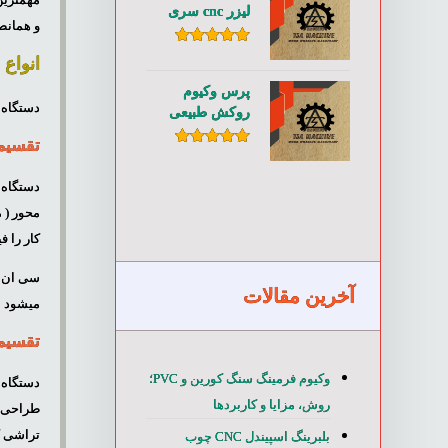
لیزر cnc سری
و همانطو
TSL۱۸۰۰
امتیاز
۵.۰۰
انواع
از ۵
پرس وکیوم
دستگاه 
روکش طبیعی
چوب و روکش
تقسیم 
PVC سری
امتیاز
۵.۰۰
از ۵
TE۶۰۰
دستگاه 
کار را 
آخرین مقالات
میشود
تقسیم 
وکیوم فرمینگ سنگ کورین و PVC؛
دستگاه 
روش، مزایا و کاربردها
تراشی کا
بلبرینگ اسپیندل CNC چوب