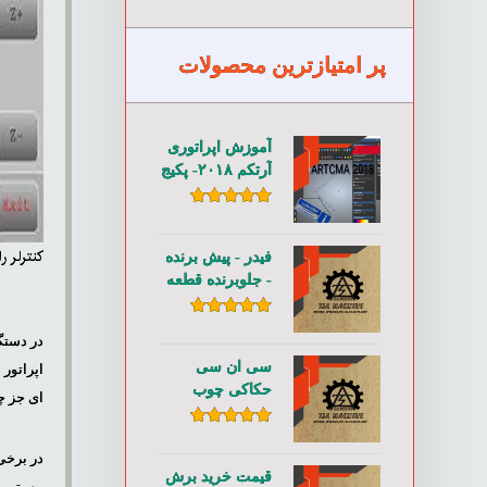
پر امتیازترین محصولات
آموزش اپراتوری
آرتکم ۲۰۱۸- پکیج
طراحی و ماشین
کاری cnc
امتیاز
۵.۰۰
از ۵
کنترلر ر
فیدر - پیش برنده
- جلوبرنده قطعه
کار سری
DKV۲۰۰۰
امتیاز
۵.۰۰
در دستگ
از ۵
سی ان سی
اپراتور
حکاکی چوب
ای جز چر
اتومات و تعویض
ابزار ۲در ۴
امتیاز
۵.۰۰
از ۵
در برخی
قیمت خرید برش
مهمترین