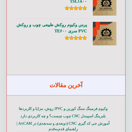
TSL۱۸۰۰
امتیاز
۵.۰۰
از ۵
پرس وکیوم روکش طبیعی چوب و روکش
PVC سری TE۶۰۰
امتیاز
۵.۰۰
از ۵
آخرین مقالات
وکیوم فرمینگ سنگ کورین و PVC؛ روش، مزایا و کاربردها
بلبرینگ اسپیندل CNC چوب چیست؟ و چه کاربردی دارد
آموزش جی کد گیری CNC (دوبعدی و سه‌بعدی) در ArtCAM |
راهنمای قدم‌به‌قدم