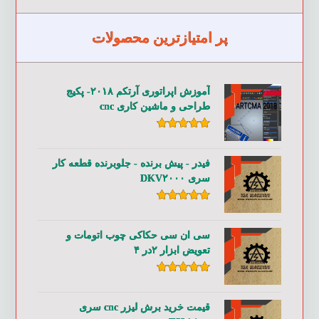
پر امتیازترین محصولات
آموزش اپراتوری آرتکم ۲۰۱۸- پکیج
طراحی و ماشین کاری cnc
امتیاز
۵.۰۰
از ۵
فیدر - پیش برنده - جلوبرنده قطعه کار
سری DKV۲۰۰۰
امتیاز
۵.۰۰
از ۵
سی ان سی حکاکی چوب اتومات و
تعویض ابزار ۲در ۴
امتیاز
۵.۰۰
از ۵
قیمت خرید برش لیزر cnc سری