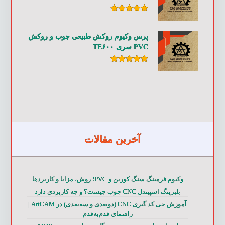
امتیاز
۵.۰۰
از ۵
پرس وکیوم روکش طبیعی چوب و روکش
PVC سری TE۶۰۰
امتیاز
۵.۰۰
از ۵
آخرین مقالات
وکیوم فرمینگ سنگ کورین و PVC؛ روش، مزایا و کاربردها
بلبرینگ اسپیندل CNC چوب چیست؟ و چه کاربردی دارد
آموزش جی کد گیری CNC (دوبعدی و سه‌بعدی) در ArtCAM |
راهنمای قدم‌به‌قدم