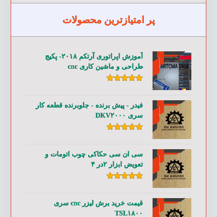
پر امتیازترین محصولات
آموزش اپراتوری آرتکم ۲۰۱۸- پکیج
طراحی و ماشین کاری cnc
امتیاز
۵.۰۰
از ۵
فیدر - پیش برنده - جلوبرنده قطعه کار
سری DKV۲۰۰۰
امتیاز
۵.۰۰
از ۵
سی ان سی حکاکی چوب اتومات و
تعویض ابزار ۲در ۴
امتیاز
۵.۰۰
از ۵
قیمت خرید برش لیزر cnc سری
TSL۱۸۰۰