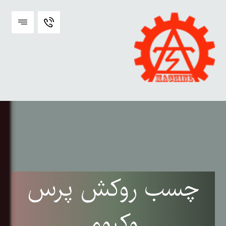
چسب روکش پرس
وکیوم