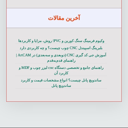
آخرین مقالات
وکیوم فرمینگ سنگ کورین و PVC؛ روش، مزایا و کاربردها
بلبرینگ اسپیندل CNC چوب چیست؟ و چه کاربردی دارد
آموزش جی کد گیری CNC (دوبعدی و سه‌بعدی) در ArtCAM |
راهنمای قدم‌به‌قدم
راهنمای جامع و تخصصی دستگاه cnc لیزر چوب و MDF و
کاربرد آن
ساندویچ پانل چیست؟ انواع مشخصات قیمت و کاربرد
ساندویچ پانل