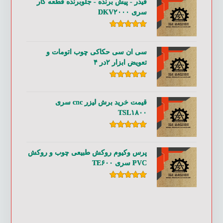
فیدر - پیش برنده - جلوبرنده قطعه کار
سری DKV۲۰۰۰
امتیاز
۵.۰۰
از ۵
سی ان سی حکاکی چوب اتومات و
تعویض ابزار ۲در ۴
امتیاز
۵.۰۰
از ۵
قیمت خرید برش لیزر cnc سری
TSL۱۸۰۰
امتیاز
۵.۰۰
از ۵
پرس وکیوم روکش طبیعی چوب و روکش
PVC سری TE۶۰۰
امتیاز
۵.۰۰
از ۵