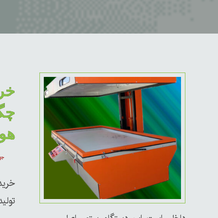
خر
چگو
هوش
جولای
خرید
تولید