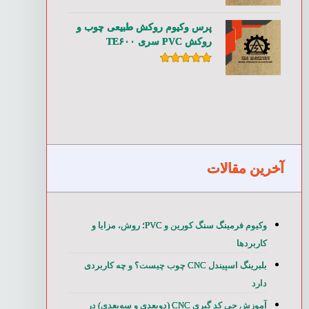
امتیاز
۵.۰۰
از ۵
پرس وکیوم روکش طبیعی چوب و
روکش PVC سری TE۶۰۰
امتیاز
۵.۰۰
از ۵
آخرین مقالات
وکیوم فرمینگ سنگ کورین و PVC؛ روش، مزایا و
کاربردها
بلبرینگ اسپیندل CNC چوب چیست؟ و چه کاربردی
دارد
آموزش جی کد گیری CNC (دوبعدی و سه‌بعدی) در