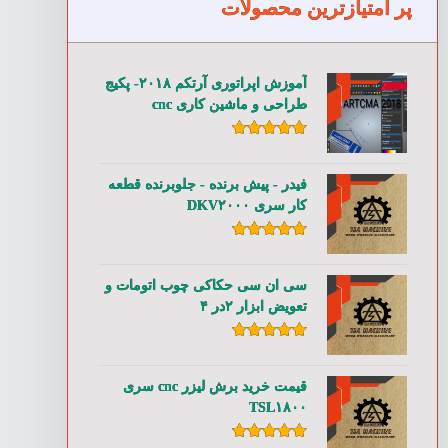
پر امتیازترین محصولات
آموزش اپراتوری آرتکم ۲۰۱۸- پکیج
طراحی و ماشین کاری cnc
امتیاز
۵.۰۰
از ۵
فیدر - پیش برنده - جلوبرنده قطعه
کار سری DKV۲۰۰۰
امتیاز
۵.۰۰
از ۵
سی ان سی حکاکی چوب اتومات و
تعویض ابزار ۲در ۴
امتیاز
۵.۰۰
از ۵
قیمت خرید برش لیزر cnc سری
TSL۱۸۰۰