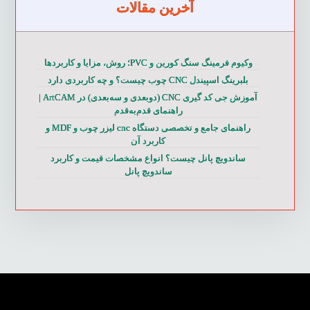
آخرین مقالات
وکیوم فرمینگ سنگ کورین و PVC؛ روش، مزایا و کاربردها
بلبرینگ اسپیندل CNC چوب چیست؟ و چه کاربردی دارد
آموزش جی کد گیری CNC (دوبعدی و سه‌بعدی) در ArtCAM |
راهنمای قدم‌به‌قدم
راهنمای جامع و تخصصی دستگاه cnc لیزر چوب و MDF و
کاربرد آن
ساندویچ پانل چیست؟ انواع مشخصات قیمت و کاربرد
ساندویچ پانل