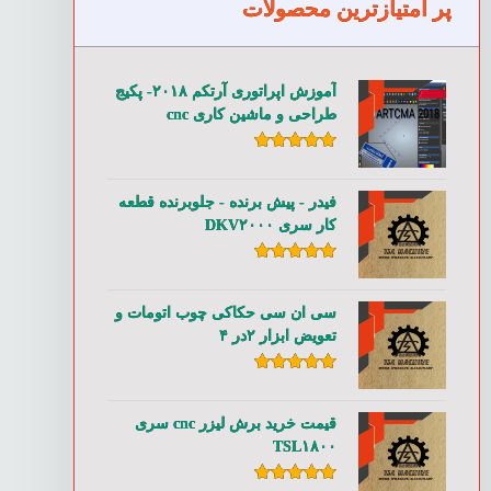
پر امتیازترین محصولات
آموزش اپراتوری آرتکم ۲۰۱۸- پکیج
طراحی و ماشین کاری cnc
امتیاز
۵.۰۰
از ۵
فیدر - پیش برنده - جلوبرنده قطعه
کار سری DKV۲۰۰۰
امتیاز
۵.۰۰
از ۵
سی ان سی حکاکی چوب اتومات و
تعویض ابزار ۲در ۴
امتیاز
۵.۰۰
از ۵
قیمت خرید برش لیزر cnc سری
TSL۱۸۰۰