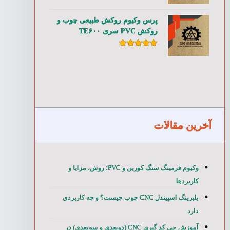
امتیاز
۵.۰۰
از ۵
پرس وکیوم روکش طبیعی چوب و
روکش PVC سری TE۶۰۰
امتیاز
۵.۰۰
از ۵
آخرین مقالات
وکیوم فرمینگ سنگ کورین و PVC؛ روش، مزایا و
کاربردها
بلبرینگ اسپیندل CNC چوب چیست؟ و چه کاربردی
دارد
آموزش جی کد گیری CNC (دوبعدی و سه‌بعدی) در