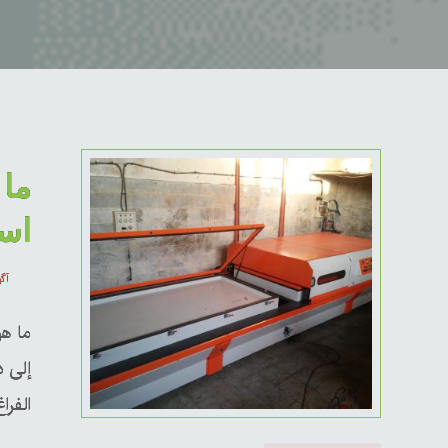
ما 
اس
آگوس
ما هو
إلى ذ
الفراغ