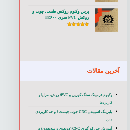
امتیاز
۵.۰۰
از ۵
پرس وکیوم روکش طبیعی چوب و
روکش PVC سری TE۶۰۰
امتیاز
۵.۰۰
از ۵
آخرین مقالات
وکیوم فرمینگ سنگ کورین و PVC؛ روش، مزایا و
کاربردها
بلبرینگ اسپیندل CNC چوب چیست؟ و چه کاربردی
دارد
آموزش جی کد گیری CNC (دوبعدی و سه‌بعدی) در