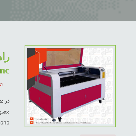
را
cnc لیزر چوب و MDF و 
آگوس
در ع
معمول
cnc ...