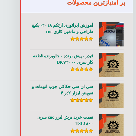
پر امتیازترین محصولات
آموزش اپراتوری آرتکم ۲۰۱۸- پکیج
طراحی و ماشین کاری cnc
امتیاز
۵.۰۰
از ۵
فیدر - پیش برنده - جلوبرنده قطعه
کار سری DKV۲۰۰۰
امتیاز
۵.۰۰
از ۵
سی ان سی حکاکی چوب اتومات و
تعویض ابزار ۲در ۴
امتیاز
۵.۰۰
از ۵
قیمت خرید برش لیزر cnc سری
TSL۱۸۰۰