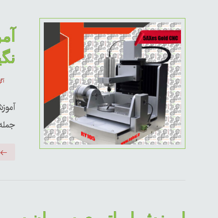
آمو
نگی
آگوس
آموز
جمله 