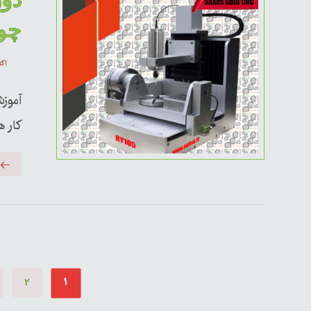
چو
اکتبر 
کار ه
۱
۲