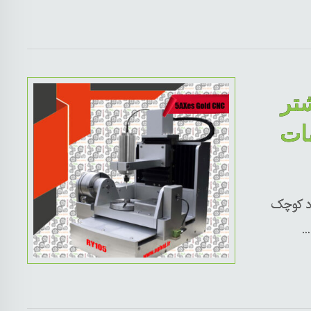
تر
ات
د کوچک
.