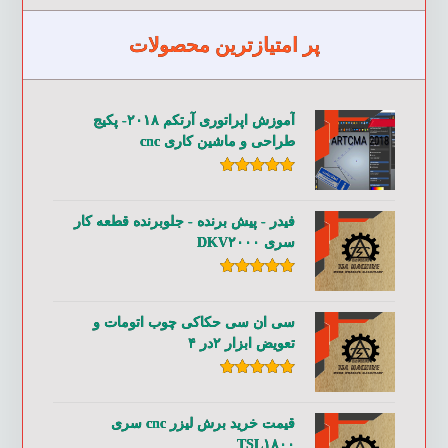
پر امتیازترین محصولات
آموزش اپراتوری آرتکم ۲۰۱۸- پکیج
طراحی و ماشین کاری cnc
امتیاز
۵.۰۰
از ۵
فیدر - پیش برنده - جلوبرنده قطعه کار
سری DKV۲۰۰۰
امتیاز
۵.۰۰
از ۵
سی ان سی حکاکی چوب اتومات و
تعویض ابزار ۲در ۴
امتیاز
۵.۰۰
از ۵
قیمت خرید برش لیزر cnc سری
TSL۱۸۰۰