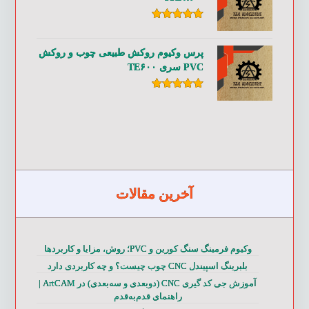
امتیاز
۵.۰۰
از ۵
پرس وکیوم روکش طبیعی چوب و روکش
PVC سری TE۶۰۰
امتیاز
۵.۰۰
از ۵
آخرین مقالات
وکیوم فرمینگ سنگ کورین و PVC؛ روش، مزایا و کاربردها
بلبرینگ اسپیندل CNC چوب چیست؟ و چه کاربردی دارد
آموزش جی کد گیری CNC (دوبعدی و سه‌بعدی) در ArtCAM |
راهنمای قدم‌به‌قدم