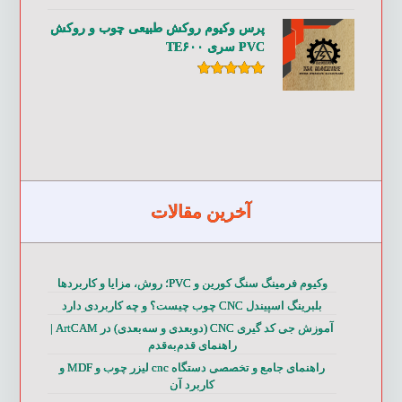
از ۵
پرس وکیوم روکش طبیعی چوب و روکش
PVC سری TE۶۰۰
امتیاز
۵.۰۰
از ۵
آخرین مقالات
وکیوم فرمینگ سنگ کورین و PVC؛ روش، مزایا و کاربردها
بلبرینگ اسپیندل CNC چوب چیست؟ و چه کاربردی دارد
آموزش جی کد گیری CNC (دوبعدی و سه‌بعدی) در ArtCAM |
راهنمای قدم‌به‌قدم
راهنمای جامع و تخصصی دستگاه cnc لیزر چوب و MDF و
کاربرد آن