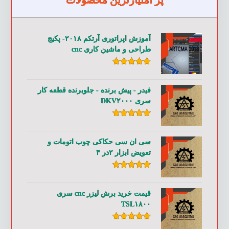
پر امتیازترین محصولات
آموزش اپراتوری آرتکم ۲۰۱۸- پکیج
طراحی و ماشین کاری cnc
امتیاز
۵.۰۰
از ۵
فیدر - پیش برنده - جلوبرنده قطعه کار
سری DKV۲۰۰۰
امتیاز
۵.۰۰
از ۵
سی ان سی حکاکی چوب اتومات و
تعویض ابزار ۲در ۴
امتیاز
۵.۰۰
از ۵
قیمت خرید برش لیزر cnc سری
TSL۱۸۰۰
امتیاز
۵.۰۰