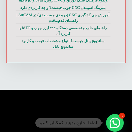
وکیوم فرمینگ سنگ کورین و PVC؛ روش، مزایا و کاربردها
بلبرینگ اسپیندل CNC چوب چیست؟ و چه کاربردی دارد
آموزش جی کد گیری CNC (دوبعدی و سه‌بعدی) در ArtCAM |
راهنمای قدم‌به‌قدم
راهنمای جامع و تخصصی دستگاه cnc لیزر چوب و MDF و
کاربرد آن
ساندویچ پانل چیست؟ انواع مشخصات قیمت و کاربرد
ساندویچ پانل
۱