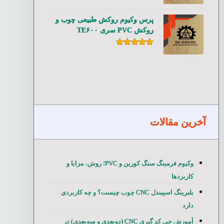
امتیاز
۵.۰۰
از ۵
پرس وکیوم روکش طبیعی چوب و
روکش PVC سری TE۶۰۰
امتیاز
۵.۰۰
از ۵
آخرین مقالات
وکیوم فرمینگ سنگ کورین و PVC؛ روش، مزایا و
کاربردها
بلبرینگ اسپیندل CNC چوب چیست؟ و چه کاربردی
دارد
آموزش جی کد گیری CNC (دوبعدی و سه‌بعدی) در