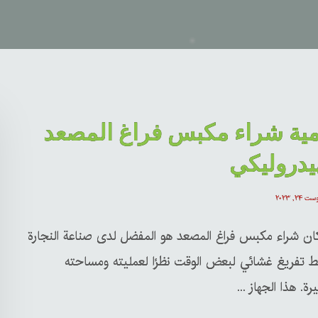
مية شراء مكبس فراغ المصعد
يدروليكي
ت ۲۴, ۲۰۲۳
كان شراء مكبس فراغ المصعد هو المفضل لدى صناعة النجارة
 تفريغ غشائي لبعض الوقت نظرًا لعمليته ومساحته
رة. هذا الجهاز ...