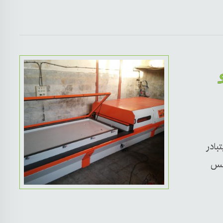
بادر
كبس