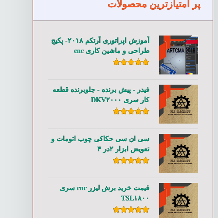
پر امتیازترین محصولات
آموزش اپراتوری آرتکم ۲۰۱۸- پکیج
طراحی و ماشین کاری cnc
امتیاز
۵.۰۰
از ۵
فیدر - پیش برنده - جلوبرنده قطعه
کار سری DKV۲۰۰۰
امتیاز
۵.۰۰
از ۵
سی ان سی حکاکی چوب اتومات و
تعویض ابزار ۲در ۴
امتیاز
۵.۰۰
از ۵
قیمت خرید برش لیزر cnc سری
TSL۱۸۰۰