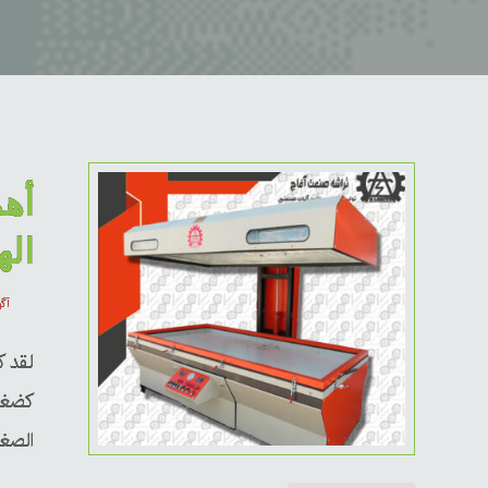
أه
اله
آگوس
لقد 
كضغط
الصغي