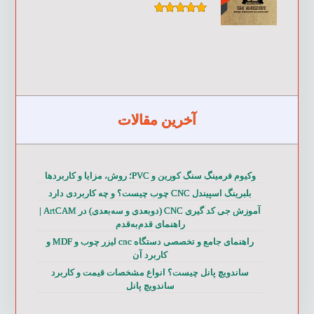
امتیاز
۵.۰۰
از ۵
آخرین مقالات
وکیوم فرمینگ سنگ کورین و PVC؛ روش، مزایا و کاربردها
بلبرینگ اسپیندل CNC چوب چیست؟ و چه کاربردی دارد
آموزش جی کد گیری CNC (دوبعدی و سه‌بعدی) در ArtCAM |
راهنمای قدم‌به‌قدم
راهنمای جامع و تخصصی دستگاه cnc لیزر چوب و MDF و
کاربرد آن
ساندویچ پانل چیست؟ انواع مشخصات قیمت و کاربرد
ساندویچ پانل