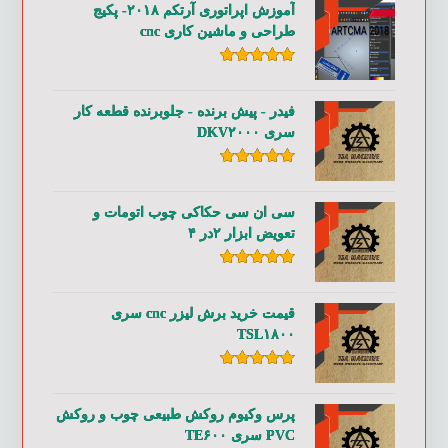
آموزش اپراتوری آرتکم ۲۰۱۸- پکیج
طراحی و ماشین کاری cnc
امتیاز
۵.۰۰
از ۵
فیدر - پیش برنده - جلوبرنده قطعه کار
سری DKV۲۰۰۰
امتیاز
۵.۰۰
از ۵
سی ان سی حکاکی چوب اتومات و
تعویض ابزار ۲در ۴
امتیاز
۵.۰۰
از ۵
قیمت خرید برش لیزر cnc سری
TSL۱۸۰۰
امتیاز
۵.۰۰
از ۵
پرس وکیوم روکش طبیعی چوب و روکش
PVC سری TE۶۰۰