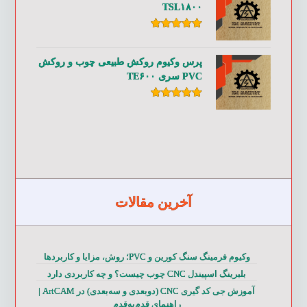
TSL۱۸۰۰
امتیاز
۵.۰۰
از ۵
پرس وکیوم روکش طبیعی چوب و روکش
PVC سری TE۶۰۰
امتیاز
۵.۰۰
از ۵
آخرین مقالات
وکیوم فرمینگ سنگ کورین و PVC؛ روش، مزایا و کاربردها
بلبرینگ اسپیندل CNC چوب چیست؟ و چه کاربردی دارد
آموزش جی کد گیری CNC (دوبعدی و سه‌بعدی) در ArtCAM |
راهنمای قدم‌به‌قدم