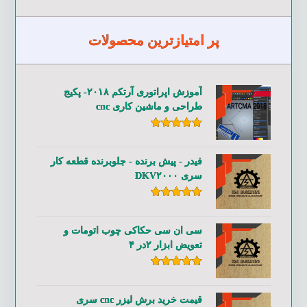
پر امتیازترین محصولات
آموزش اپراتوری آرتکم ۲۰۱۸- پکیج
طراحی و ماشین کاری cnc
امتیاز
۵.۰۰
از ۵
فیدر - پیش برنده - جلوبرنده قطعه کار
سری DKV۲۰۰۰
امتیاز
۵.۰۰
از ۵
سی ان سی حکاکی چوب اتومات و
تعویض ابزار ۲در ۴
امتیاز
۵.۰۰
از ۵
قیمت خرید برش لیزر cnc سری