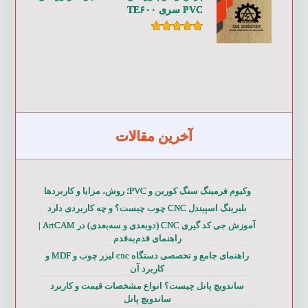
PVC سری TE۶۰۰
امتیاز
۵.۰۰
از ۵
آخرین مقالات
وکیوم فرمینگ سنگ کورین و PVC؛ روش، مزایا و کاربردها
بلبرینگ اسپیندل CNC چوب چیست؟ و چه کاربردی دارد
آموزش جی کد گیری CNC (دوبعدی و سه‌بعدی) در ArtCAM |
راهنمای قدم‌به‌قدم
راهنمای جامع و تخصصی دستگاه cnc لیزر چوب و MDF و
کاربرد آن
ساندویچ پانل چیست؟ انواع مشخصات قیمت و کاربرد
ساندویچ پانل