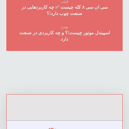
قبلی
سی ان سی ۸ کله چیست ✅ چه کاربردهایی در
صنعت چوب دارد!؟
بعدی
اسپیندل موتور چیست!؟ و چه کاربردی در صنعت
دارد