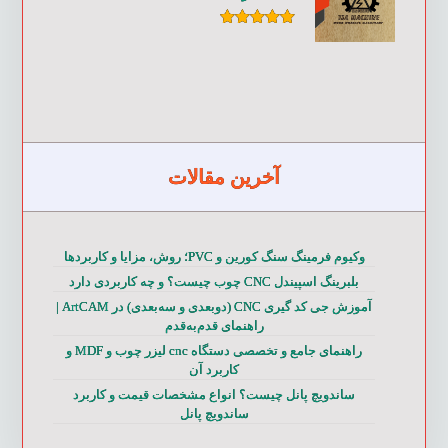
امتیاز
۵.۰۰
از ۵
آخرین مقالات
وکیوم فرمینگ سنگ کورین و PVC؛ روش، مزایا و کاربردها
بلبرینگ اسپیندل CNC چوب چیست؟ و چه کاربردی دارد
آموزش جی کد گیری CNC (دوبعدی و سه‌بعدی) در ArtCAM |
راهنمای قدم‌به‌قدم
راهنمای جامع و تخصصی دستگاه cnc لیزر چوب و MDF و
کاربرد آن
ساندویچ پانل چیست؟ انواع مشخصات قیمت و کاربرد
ساندویچ پانل