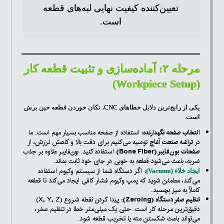
تعیین‌کننده کیفیت نهایی لبه‌های قطعه
است.
مرحله ۲: آماده‌سازی و تثبیت قطعه کار
(Workpiece Setup)
یکی از رایج‌ترین دلایل خطاهای CNC، تکان خوردن قطعه حین برش
است.
انتخاب صفحه نگهدارنده:
استفاده از صفحه مناسب بسیار مهم است. ما
در
تراشه صنعت آغاج
توصیه می‌کنیم برای دقت بالا و کاهش لرزش، از
صفحات بون‌فایبر (Bone Fiber)
استفاده کنید. بون‌فایبر علاوه بر جذب
ضربه، باعث می‌شود قطعه به خوبی در جای خود ثابت بماند.
:
اگر دستگاه شما از سیستم وکیوم استفاده
ایجاد خلاء (Vacuum)
می‌کند، مطمئن شوید که پمپ وکیوم فشار کافی ایجاد می‌کند تا قطعه
کاملاً به میز بچسبد.
تنظیم صفر دستگاه (Zeroing):
پیدا کردن نقطه شروع (X, Y, Z)
دقیق‌ترین مرحله کار است. حتی یک میلی‌متر خطا در تنظیم صفر،
می‌تواند باعث شکستن مته یا تخریب قطعه شود.