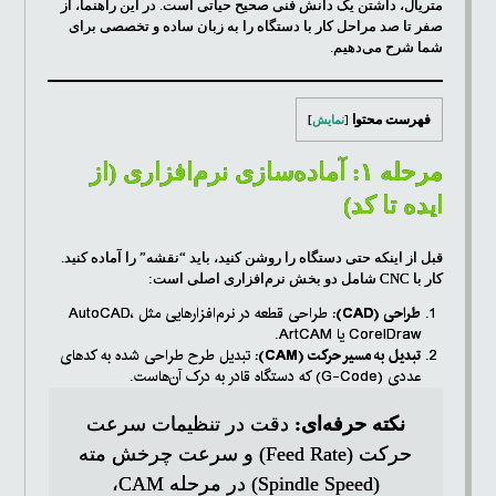
متریال، داشتن یک دانش فنی صحیح حیاتی است. در این راهنما، از
صفر تا صد مراحل کار با دستگاه را به زبان ساده و تخصصی برای
شما شرح می‌دهیم.
فهرست محتوا
[
نمایش
]
مرحله ۱: آماده‌سازی نرم‌افزاری (از
ایده تا کد)
قبل از اینکه حتی دستگاه را روشن کنید، باید “نقشه” را آماده کنید.
کار با CNC شامل دو بخش نرم‌افزاری اصلی است:
طراحی (CAD):
طراحی قطعه در نرم‌افزارهایی مثل AutoCAD،
CorelDraw یا ArtCAM.
تبدیل به مسیر حرکت (CAM):
تبدیل طرح طراحی شده به کدهای
عددی (G-Code) که دستگاه قادر به درک آن‌هاست.
نکته حرفه‌ای:
دقت در تنظیمات سرعت
حرکت (Feed Rate) و سرعت چرخش مته
(Spindle Speed) در مرحله CAM،