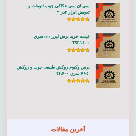
سی ان سی حکاکی چوب اتومات و
تعویض ابزار ۲در ۴
امتیاز
۵.۰۰
از ۵
قیمت خرید برش لیزر cnc سری
TSL۱۸۰۰
امتیاز
۵.۰۰
از ۵
پرس وکیوم روکش طبیعی چوب و روکش
PVC سری TE۶۰۰
امتیاز
۵.۰۰
از ۵
آخرین مقالات