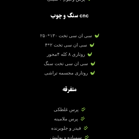
cnc سنگ و چوب
سی ان سی تخت ۱۳۰*۲۵۰
سی ان سی تخت ۲*۴
روتاری ۸ کله ۴محور
سی ان سی تخت سنگ
روتاری مجسمه تراشی
متفرقه
پرس غلطکی
پرس ملامینه
فیدر و جلوبرنده
سمباده و پولیش