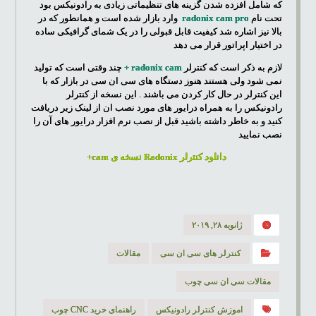
که شامل افزده شدن گزینه های تنظیماتی زیادی به رادونیکس بود
تحت نام
radonix cam pro
وارد بازار شده است و همانطور که در
بالا نیز اشاره شد کیفیت قابل قبولی را در یک شمای گرافیکی ساده
در اختیار اپراتور قرار می دهد
لازم به ذکر است که کنترلر
radonix cam +
چند وقتی است که تولید
نمی شود ولی هستند هنوز دستگاه های سی ان سی در بازار که با
این کنترلر در حال کار کردن می باشند . این نسخه از کنترلر
رادونیکس را به همراه درایور های مورد نصب ان از لینک زیر دریافت
کنید و به خاطر داشته باشید قبل از نصب نرم افزار درایور های آن را
نصب نمایید
دانلود کنترلر Radonix نسخه ی cam+
ژانویه ۲۸, ۲۰۱۹
کنترلر های سی ان سی
مقالات
مقالات سی ان سی چوب
اموزش کنترلر رادونیکس
راهنمای خرید CNC چوب