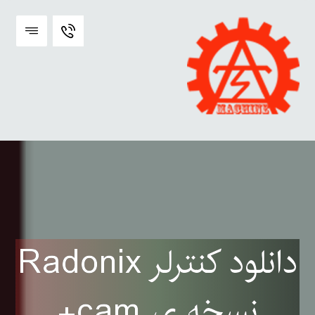
دانلود کنترلر Radonix
نسخه ی cam+