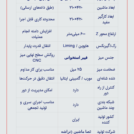
ابعاد ماشین
۲۱۰×۴۲۰
(طبق داده‌های ارسالی)
ابعاد کارگیر
۲۱۰×۴۲۰
محدوده کاری قابل اجرا
مفید
افزایش دامنه انجام
ارتفاع محور Z
۶۰۰ میلی‌متر
عملیات
رک/گیربکس
هایوین / Liming
انتقال قدرت پایدار
روکش سطح نهایی میز
جنس میز
فیبر استخوانی
CNC
ضخامت میز
۲۵ میل
مناسب برای کار مداوم
دنده شانه‌ای
مورب / گامبینی ایتالیا
انتقال دقیق در حرکت‌ها
کنترل از راه
دارد
امکان مدیریت از دور
دور
شبکه بندی
مناسب اجرای سری و
دارد
چند ماشین
تولید تجمعی
کشور تولید
ایران
کننده
شرکت تولید
ت
(
صا ماشین
تراشه