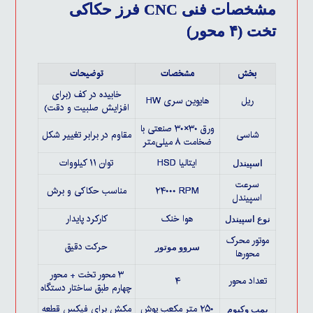
مشخصات فنی CNC فرز حکاکی
تخت (۴ محور)
بخش
مشخصات
توضیحات
خابیده در کف (برای
ریل
هایوین سری HW
افزایش صلبیت و دقت)
ورق ۳۰×۳۰ صنعتی با
شاسی
مقاوم در برابر تغییر شکل
ضخامت ۸ میلی‌متر
HSD ایتالیا
توان ۱۱ کیلووات
اسپیندل
سرعت
۲۴۰۰۰ RPM
مناسب حکاکی و برش
اسپیندل
هوا خنک
کارکرد پایدار
نوع اسپیندل
موتور محرک
حرکت دقیق
سروو موتور
محور‌ها
۳ محور تخت + محور
تعداد محور
۴
چهارم طبق ساختار دستگاه
۲۵۰ متر مکعب پوش
مکش برای فیکس قطعه
پمپ وکیوم