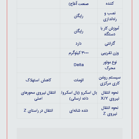
کننده
)
صنعت آغاج
نصب و
رایگان
راه‌اندازی
آموزش کار با
رایگان
دستگاه
گارانتی
دارد
وزن تقریبی
۳۰۰۰ کیلوگرم
نوع موتور
Delta
محرک
سیستم روغن
اتومات
کاهش استهلاک
کاری مرکزی
نحوه انتقال
بال اسکرو (بال اسکرو/
انتقال نیروی محورهای
نیروی X/Y
داده ارسالی)
اصلی
نحوه انتقال
دنده شانه‌ای
انتقال در راستای Z
نیروی Z