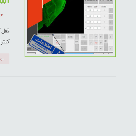
است
فوریه
قفل 
کنترل