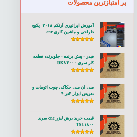
پر امتیازترین محصولات
آموزش اپراتوری آرتکم ۲۰۱۸- پکیج
طراحی و ماشین کاری cnc
امتیاز
۵.۰۰
از ۵
فیدر - پیش برنده - جلوبرنده قطعه
کار سری DKV۲۰۰۰
امتیاز
۵.۰۰
از ۵
سی ان سی حکاکی چوب اتومات و
تعویض ابزار ۲در ۴
امتیاز
۵.۰۰
از ۵
قیمت خرید برش لیزر cnc سری
TSL۱۸۰۰