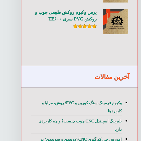
امتیاز
۵.۰۰
از ۵
پرس وکیوم روکش طبیعی چوب و
روکش PVC سری TE۶۰۰
امتیاز
۵.۰۰
از ۵
آخرین مقالات
وکیوم فرمینگ سنگ کورین و PVC؛ روش، مزایا و
کاربردها
بلبرینگ اسپیندل CNC چوب چیست؟ و چه کاربردی
دارد
آموزش جی کد گیری CNC (دوبعدی و سه‌بعدی) در