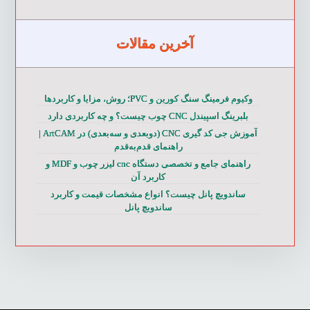
آخرین مقالات
وکیوم فرمینگ سنگ کورین و PVC؛ روش، مزایا و کاربردها
بلبرینگ اسپیندل CNC چوب چیست؟ و چه کاربردی دارد
آموزش جی کد گیری CNC (دوبعدی و سه‌بعدی) در ArtCAM |
راهنمای قدم‌به‌قدم
راهنمای جامع و تخصصی دستگاه cnc لیزر چوب و MDF و
کاربرد آن
ساندویچ پانل چیست؟ انواع مشخصات قیمت و کاربرد
ساندویچ پانل