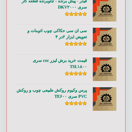
فیدر - پیش برنده - جلوبرنده قطعه کار
سری DKV۲۰۰۰
امتیاز
۵.۰۰
از ۵
سی ان سی حکاکی چوب اتومات و
تعویض ابزار ۲در ۴
امتیاز
۵.۰۰
از ۵
قیمت خرید برش لیزر cnc سری
TSL۱۸۰۰
امتیاز
۵.۰۰
از ۵
پرس وکیوم روکش طبیعی چوب و روکش
PVC سری TE۶۰۰
امتیاز
۵.۰۰
از ۵