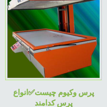
پرس وکیوم چیست✅انواع
پرس کدامند