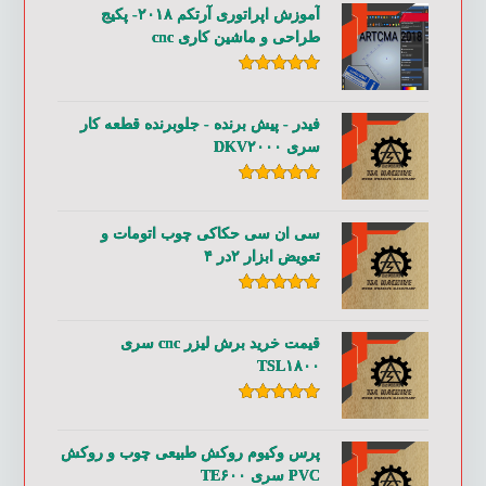
آموزش اپراتوری آرتکم ۲۰۱۸- پکیج
طراحی و ماشین کاری cnc
امتیاز
۵.۰۰
از ۵
فیدر - پیش برنده - جلوبرنده قطعه کار
سری DKV۲۰۰۰
امتیاز
۵.۰۰
از ۵
سی ان سی حکاکی چوب اتومات و
تعویض ابزار ۲در ۴
امتیاز
۵.۰۰
از ۵
قیمت خرید برش لیزر cnc سری
TSL۱۸۰۰
امتیاز
۵.۰۰
از ۵
پرس وکیوم روکش طبیعی چوب و روکش
PVC سری TE۶۰۰