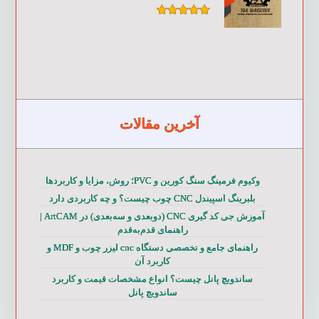
امتیاز
۵.۰۰
از ۵
آخرین مقالات
وکیوم فرمینگ سنگ کورین و PVC؛ روش، مزایا و کاربردها
بلبرینگ اسپیندل CNC چوب چیست؟ و چه کاربردی دارد
آموزش جی کد گیری CNC (دوبعدی و سه‌بعدی) در ArtCAM |
راهنمای قدم‌به‌قدم
راهنمای جامع و تخصصی دستگاه cnc لیزر چوب و MDF و
کاربرد آن
ساندویچ پانل چیست؟ انواع مشخصات قیمت و کاربرد
ساندویچ پانل