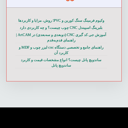
وکیوم فرمینگ سنگ کورین و PVC؛ روش، مزایا و کاربردها
بلبرینگ اسپیندل CNC چوب چیست؟ و چه کاربردی دارد
آموزش جی کد گیری CNC (دوبعدی و سه‌بعدی) در ArtCAM |
راهنمای قدم‌به‌قدم
راهنمای جامع و تخصصی دستگاه cnc لیزر چوب و MDF و
کاربرد آن
ساندویچ پانل چیست؟ انواع مشخصات قیمت و کاربرد
ساندویچ پانل