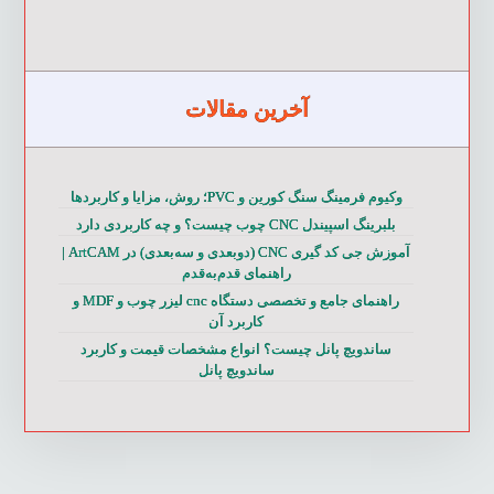
آخرین مقالات
وکیوم فرمینگ سنگ کورین و PVC؛ روش، مزایا و کاربردها
بلبرینگ اسپیندل CNC چوب چیست؟ و چه کاربردی دارد
آموزش جی کد گیری CNC (دوبعدی و سه‌بعدی) در ArtCAM |
راهنمای قدم‌به‌قدم
راهنمای جامع و تخصصی دستگاه cnc لیزر چوب و MDF و
کاربرد آن
ساندویچ پانل چیست؟ انواع مشخصات قیمت و کاربرد
ساندویچ پانل