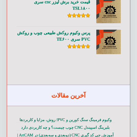
قیمت خرید برش لیزر cnc سری
TSL۱۸۰۰
امتیاز
۵.۰۰
از ۵
پرس وکیوم روکش طبیعی چوب و روکش
PVC سری TE۶۰۰
امتیاز
۵.۰۰
از ۵
آخرین مقالات
وکیوم فرمینگ سنگ کورین و PVC؛ روش، مزایا و کاربردها
بلبرینگ اسپیندل CNC چوب چیست؟ و چه کاربردی دارد
آموزش جی کد گیری CNC (دوبعدی و سه‌بعدی) در ArtCAM |