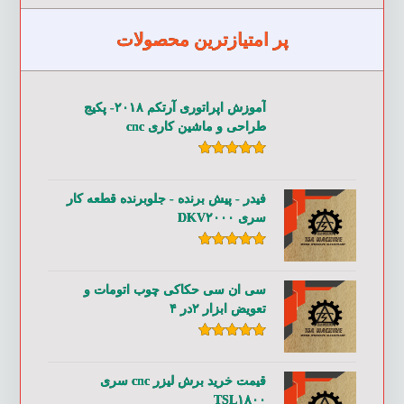
پر امتیازترین محصولات
آموزش اپراتوری آرتکم ۲۰۱۸- پکیج
طراحی و ماشین کاری cnc
امتیاز
۵.۰۰
از ۵
فیدر - پیش برنده - جلوبرنده قطعه کار
سری DKV۲۰۰۰
امتیاز
۵.۰۰
از ۵
سی ان سی حکاکی چوب اتومات و
تعویض ابزار ۲در ۴
امتیاز
۵.۰۰
از ۵
قیمت خرید برش لیزر cnc سری
TSL۱۸۰۰