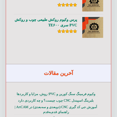
امتیاز
۵.۰۰
از ۵
پرس وکیوم روکش طبیعی چوب و روکش
PVC سری TE۶۰۰
امتیاز
۵.۰۰
از ۵
آخرین مقالات
وکیوم فرمینگ سنگ کورین و PVC؛ روش، مزایا و کاربردها
بلبرینگ اسپیندل CNC چوب چیست؟ و چه کاربردی دارد
آموزش جی کد گیری CNC (دوبعدی و سه‌بعدی) در ArtCAM |
راهنمای قدم‌به‌قدم