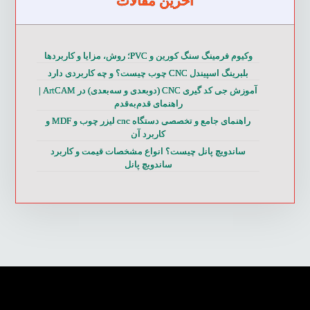
آخرین مقالات
وکیوم فرمینگ سنگ کورین و PVC؛ روش، مزایا و کاربردها
بلبرینگ اسپیندل CNC چوب چیست؟ و چه کاربردی دارد
آموزش جی کد گیری CNC (دوبعدی و سه‌بعدی) در ArtCAM |
راهنمای قدم‌به‌قدم
راهنمای جامع و تخصصی دستگاه cnc لیزر چوب و MDF و
کاربرد آن
ساندویچ پانل چیست؟ انواع مشخصات قیمت و کاربرد
ساندویچ پانل