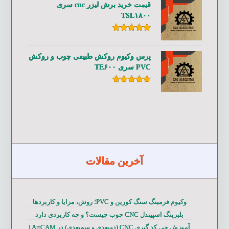
قیمت خرید برش لیزر cnc سری
TSL۱۸۰۰
امتیاز
۵.۰۰
از ۵
پرس وکیوم روکش طبیعی چوب و روکش
PVC سری TE۶۰۰
امتیاز
۵.۰۰
از ۵
آخرین مقالات
وکیوم فرمینگ سنگ کورین و PVC؛ روش، مزایا و کاربردها
بلبرینگ اسپیندل CNC چوب چیست؟ و چه کاربردی دارد
آموزش جی کد گیری CNC (دوبعدی و سه‌بعدی) در ArtCAM |