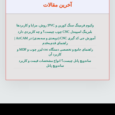
آخرین مقالات
وکیوم فرمینگ سنگ کورین و PVC؛ روش، مزایا و کاربردها
بلبرینگ اسپیندل CNC چوب چیست؟ و چه کاربردی دارد
آموزش جی کد گیری CNC (دوبعدی و سه‌بعدی) در ArtCAM |
راهنمای قدم‌به‌قدم
راهنمای جامع و تخصصی دستگاه cnc لیزر چوب و MDF و
کاربرد آن
ساندویچ پانل چیست؟ انواع مشخصات قیمت و کاربرد
ساندویچ پانل