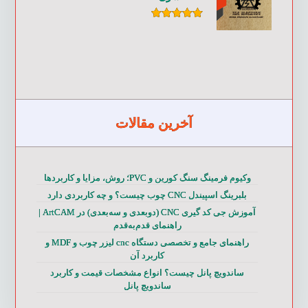
امتیاز
۵.۰۰
از ۵
آخرین مقالات
وکیوم فرمینگ سنگ کورین و PVC؛ روش، مزایا و کاربردها
بلبرینگ اسپیندل CNC چوب چیست؟ و چه کاربردی دارد
آموزش جی کد گیری CNC (دوبعدی و سه‌بعدی) در ArtCAM |
راهنمای قدم‌به‌قدم
راهنمای جامع و تخصصی دستگاه cnc لیزر چوب و MDF و
کاربرد آن
ساندویچ پانل چیست؟ انواع مشخصات قیمت و کاربرد
ساندویچ پانل