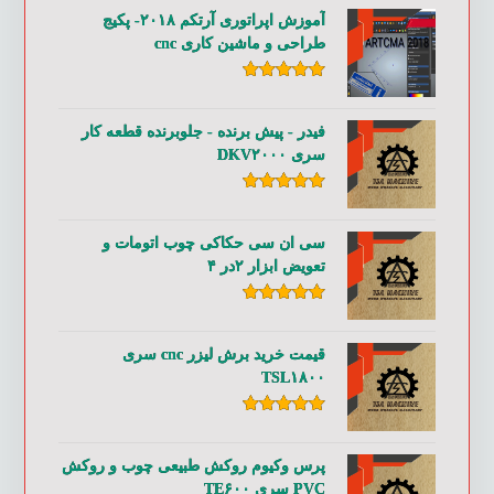
آموزش اپراتوری آرتکم ۲۰۱۸- پکیج
طراحی و ماشین کاری cnc
امتیاز
۵.۰۰
از ۵
فیدر - پیش برنده - جلوبرنده قطعه کار
سری DKV۲۰۰۰
امتیاز
۵.۰۰
از ۵
سی ان سی حکاکی چوب اتومات و
تعویض ابزار ۲در ۴
امتیاز
۵.۰۰
از ۵
قیمت خرید برش لیزر cnc سری
TSL۱۸۰۰
امتیاز
۵.۰۰
از ۵
پرس وکیوم روکش طبیعی چوب و روکش
PVC سری TE۶۰۰