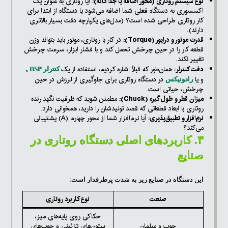
نوع سیستم روتاری (محور اضافه یا جداگانه):
آیا روتاری به عنوان یک
اکسسوری به دستگاه فعلی شما اضافه می‌شود یا دستگاه از ابتدا برای
کار روتاری طراحی شده است؟ (مدل‌های یکپارچه دقت بسیار بالاتری
دارند).
قدرت موتور و درایور (Torque):
در کار با روتاری، موتور باید بتواند وزن
قطعه کار را در حین چرخش تحمل کند و با فشار ابزار، سرعت چرخش
تغییر نکند.
دقت کنترلر:
همان‌طور که قبلاً اشاره کردیم، استفاده از یک
,
کنترلر DSP
و یا
در دستگاه روتاری برای جلوگیری از لرزش در حین
رادونیکس
چرخش، حیاتی است.
میزان قطر و طول گیره (Chuck):
مطمئن شوید که ظرفیت نگهدارنده
روتاری با ابعاد قطعاتی که قصد تولیدشان را دارید، همخوانی دارد.
نرم‌افزار و تطبیق‌پذیری:
آیا نرم‌افزار شما از محور چهارم (A) پشتیبانی
می‌کند؟
۳. کاربردهای اصلی دستگاه روتاری در
صنایع
این دستگاه در صنایع زیر به شدت پرطرفدار است:
صنعت
نوع کاربرد روتاری
حکاکی روی پایه‌های میز،
چوب و مبلمان
ستون‌های تزئینی و چوب‌های