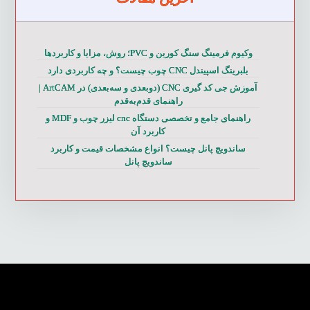
وکیوم فرمینگ سنگ کورین و PVC؛ روش، مزایا و کاربردها
بلبرینگ اسپیندل CNC چوب چیست؟ و چه کاربردی دارد
آموزش جی کد گیری CNC (دوبعدی و سه‌بعدی) در ArtCAM |
راهنمای قدم‌به‌قدم
راهنمای جامع و تخصصی دستگاه cnc لیزر چوب و MDF و
کاربرد آن
ساندویچ پانل چیست؟ انواع مشخصات قیمت و کاربرد
ساندویچ پانل