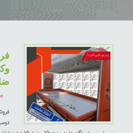
فر
وکی
ضا
ژانویه
فروش
دوسی