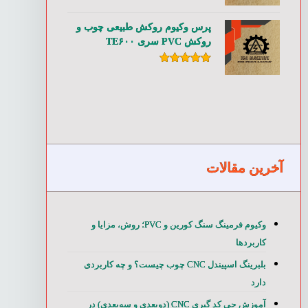
امتیاز
۵.۰۰
از ۵
پرس وکیوم روکش طبیعی چوب و
روکش PVC سری TE۶۰۰
امتیاز
۵.۰۰
از ۵
آخرین مقالات
وکیوم فرمینگ سنگ کورین و PVC؛ روش، مزایا و
کاربردها
بلبرینگ اسپیندل CNC چوب چیست؟ و چه کاربردی
دارد
آموزش جی کد گیری CNC (دوبعدی و سه‌بعدی) در