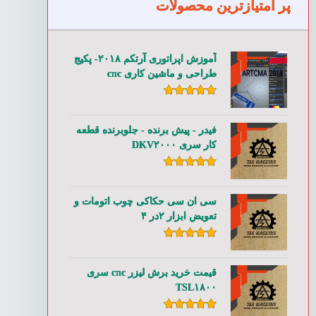
پر امتیازترین محصولات
آموزش اپراتوری آرتکم ۲۰۱۸- پکیج
طراحی و ماشین کاری cnc
امتیاز
۵.۰۰
از ۵
فیدر - پیش برنده - جلوبرنده قطعه
کار سری DKV۲۰۰۰
امتیاز
۵.۰۰
از ۵
سی ان سی حکاکی چوب اتومات و
تعویض ابزار ۲در ۴
امتیاز
۵.۰۰
از ۵
قیمت خرید برش لیزر cnc سری
TSL۱۸۰۰