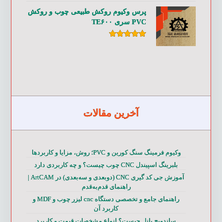
از ۵
پرس وکیوم روکش طبیعی چوب و روکش
PVC سری TE۶۰۰
امتیاز
۵.۰۰
از ۵
آخرین مقالات
وکیوم فرمینگ سنگ کورین و PVC؛ روش، مزایا و کاربردها
بلبرینگ اسپیندل CNC چوب چیست؟ و چه کاربردی دارد
آموزش جی کد گیری CNC (دوبعدی و سه‌بعدی) در ArtCAM |
راهنمای قدم‌به‌قدم
راهنمای جامع و تخصصی دستگاه cnc لیزر چوب و MDF و
کاربرد آن
ساندویچ پانل چیست؟ انواع مشخصات قیمت و کاربرد