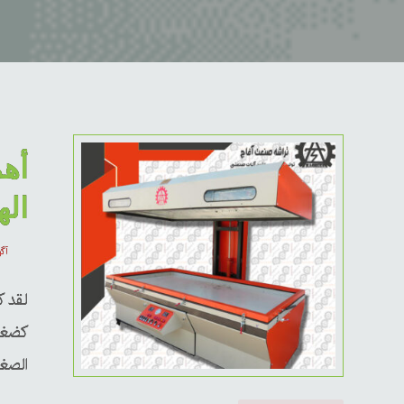
أه
اله
آگوس
لقد 
كضغط
الصغي