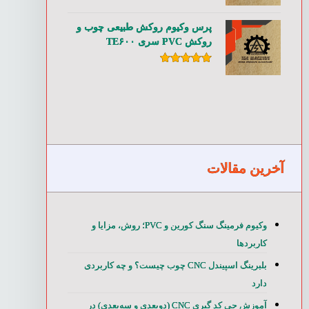
امتیاز
۵.۰۰
از ۵
پرس وکیوم روکش طبیعی چوب و
روکش PVC سری TE۶۰۰
امتیاز
۵.۰۰
از ۵
آخرین مقالات
وکیوم فرمینگ سنگ کورین و PVC؛ روش، مزایا و
کاربردها
بلبرینگ اسپیندل CNC چوب چیست؟ و چه کاربردی
دارد
آموزش جی کد گیری CNC (دوبعدی و سه‌بعدی) در