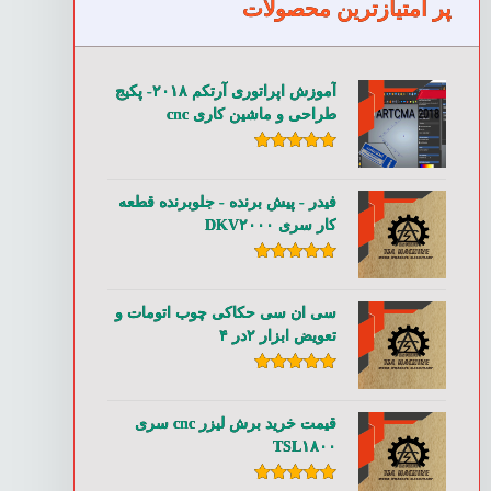
پر امتیازترین محصولات
آموزش اپراتوری آرتکم ۲۰۱۸- پکیج
طراحی و ماشین کاری cnc
امتیاز
۵.۰۰
از ۵
فیدر - پیش برنده - جلوبرنده قطعه
کار سری DKV۲۰۰۰
امتیاز
۵.۰۰
از ۵
سی ان سی حکاکی چوب اتومات و
تعویض ابزار ۲در ۴
امتیاز
۵.۰۰
از ۵
قیمت خرید برش لیزر cnc سری
TSL۱۸۰۰