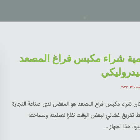
مية شراء مكبس فراغ المصعد
يدروليكي
ت ۲۴, ۲۰۲۳
كان شراء مكبس فراغ المصعد هو المفضل لدى صناعة النجارة
 تفريغ غشائي لبعض الوقت نظرًا لعمليته ومساحته
رة. هذا الجهاز ...