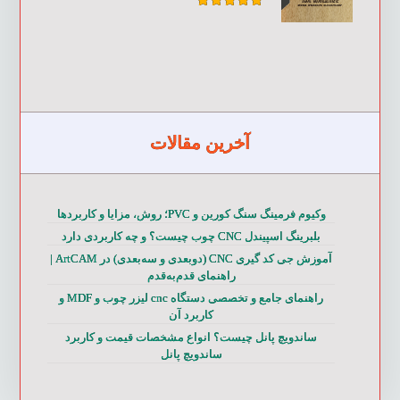
امتیاز
۵.۰۰
از ۵
آخرین مقالات
وکیوم فرمینگ سنگ کورین و PVC؛ روش، مزایا و کاربردها
بلبرینگ اسپیندل CNC چوب چیست؟ و چه کاربردی دارد
آموزش جی کد گیری CNC (دوبعدی و سه‌بعدی) در ArtCAM |
راهنمای قدم‌به‌قدم
راهنمای جامع و تخصصی دستگاه cnc لیزر چوب و MDF و
کاربرد آن
ساندویچ پانل چیست؟ انواع مشخصات قیمت و کاربرد
ساندویچ پانل