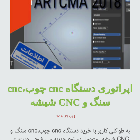
اپراتوری دستگاه cnc چوب،cnc
سنگ و CNC شیشه
ژانویه ۲۹, ۲۰۱۸
به طو کلی کاربر با خرید دستگاه cnc چوب،cnc سنگ و
CNC شیشه متحمل دو نوع هزینه می شود . هزینه ی